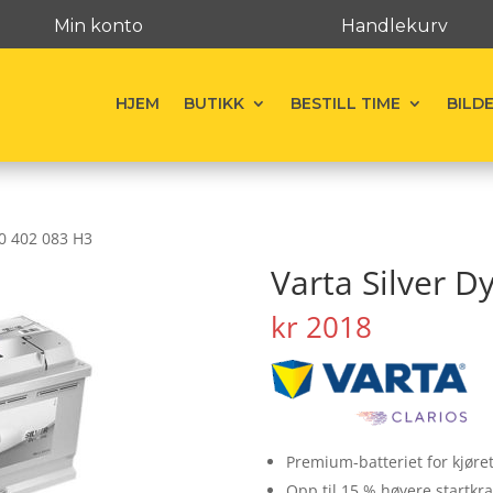
Min konto
Handlekurv
HJEM
BUTIKK
BESTILL TIME
BILD
00 402 083 H3
Varta Silver 
kr
2018
Premium-batteriet for kjøret
Opp til 15 % høyere startkra