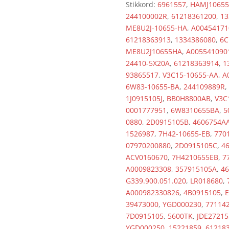
Stikkord:
6961557
,
HAMJ10655
244100002R
,
61218361200
,
13
ME8U2J-10655-HA
,
A00454171
61218363913
,
1334386080
,
6C
ME8U2J10655HA
,
A005541090
24410-5X20A
,
61218363914
,
1
93865517
,
V3C15-10655-AA
,
A
6W83-10655-BA
,
244109889R
,
1J0915105J
,
BB0H8800AB
,
V3C
0001777951
,
6W8310655BA
,
5
0880
,
2D0915105B
,
4606754A
1526987
,
7H42-10655-EB
,
770
07970200880
,
2D0915105C
,
4
ACV0160670
,
7H4210655EB
,
7
A0009823308
,
357915105A
,
4
G339.900.051.020
,
LR018680
,
A000982330826
,
4B0915105
,
E
39473000
,
YGD000230
,
77114
7D0915105
,
5600TK
,
JDE27215
YGD000250
,
15221859
,
61218