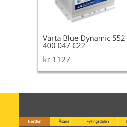
Varta Blue Dynamic 552
400 047 C22
kr
1127
Nesttun
Åsane
Fyllingsdalen