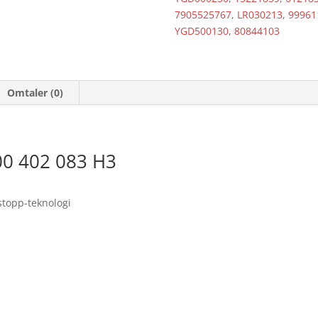
7905525767
,
LR030213
,
99961
YGD500130
,
80844103
Omtaler (0)
00 402 083 H3
stopp-teknologi