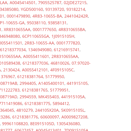
LAA
,
A0045414501
,
7905525787
,
02JDE27215
,
34385080
,
YGD500160
,
93139720
,
93182214
,
01
,
0001479890
,
4R83-10655-BA
,
244104242R
,
P1-10655-GA
,
95038110
,
93858131
,
1
,
XR8310655AA
,
0001777650
,
4R8310655BA
,
346948080
,
6CP110655GA
,
1J0915105H
,
0055411501
,
2R83-10655-AA
,
0001777820
,
61218377034
,
1346949080
,
61216915741
,
1510655AA
,
A0055411601
,
2R8310655AA
,
010589438
,
61218377036
,
46810026
,
07.97020-
A
,
2130424
,
A0055412101
,
4F0915105C
,
1376967
,
61218381764
,
51779950
,
608719AB
,
2994405
,
A1405400101
,
441915105
,
711222783
,
61218381765
,
51779951
,
608719AD
,
2994559
,
MK455403
,
441915105A
,
7711419086
,
61218381775
,
5894412
,
364045
,
4810279
,
244105X20A
,
5K0915105L
,
23286
,
61218381776
,
60600097
,
A0009827208
,
,
99961108820
,
8E0915105D
,
1305436080
,
381777
,
60627457
,
A0045413401
,
7D0915105A
,