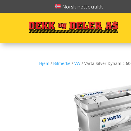
Norsk nettbutikk
Hjem
/
Bilmerke
/
VW
/ Varta Silver Dynamic 6