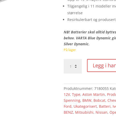
Tilgjengelig i 11 modeller 
størrelse
Resirkulerbart og produser
NB! Batterier skal alltid bytte
behov. VARTA Blue Dynamic gi
Silver Dynamic.
På lager
Varta
Legg i ha
Silver
Dynamic
600
402
Produktnummer:
7180055
Kat
083
12V
,
Type
,
Aston Martin
,
Prod
H3
Spenning
,
BMW
,
Bobcat
,
Chev
antall
Ford
,
Ukategorisert
,
Batteri
,
I
BENZ
,
Mitsubishi
,
Nissan
,
Ope