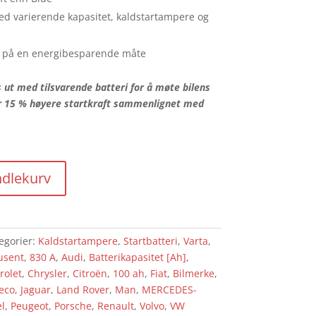
med varierende kapasitet, kaldstartampere og
t på en energibesparende måte
s ut med tilsvarende batteri for å møte bilens
r 15 % høyere startkraft sammenlignet med
ndlekurv
egorier:
Kaldstartampere
,
Startbatteri
,
Varta
,
usent
,
830 A
,
Audi
,
Batterikapasitet [Ah]
,
rolet
,
Chrysler
,
Citroën
,
100 ah
,
Fiat
,
Bilmerke
,
veco
,
Jaguar
,
Land Rover
,
Man
,
MERCEDES-
l
,
Peugeot
,
Porsche
,
Renault
,
Volvo
,
VW