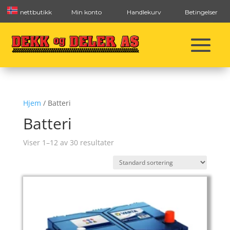
nettbutikk
Min konto
Handlekurv
Betingelser
Hjem
/ Batteri
Batteri
Viser 1–12 av 30 resultater