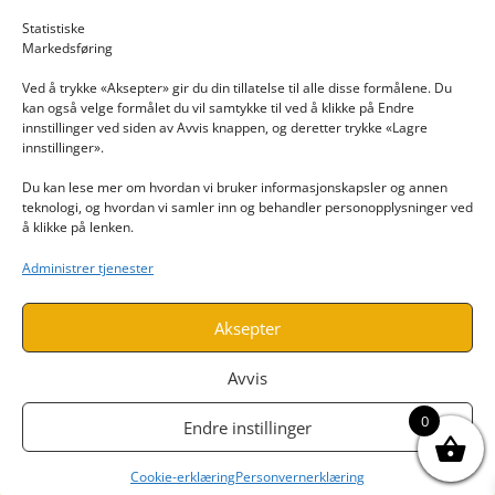
Email: post@dekkogdeler.nextlogixs.com
Statistiske
Markedsføring
Org. nr: 817188222
Ved å trykke «Aksepter» gir du din tillatelse til alle disse formålene. Du
kan også velge formålet du vil samtykke til ved å klikke på Endre
innstillinger ved siden av Avvis knappen, og deretter trykke «Lagre
innstillinger».
Du kan lese mer om hvordan vi bruker informasjonskapsler og annen
INFORMASJON
teknologi, og hvordan vi samler inn og behandler personopplysninger ved
å klikke på lenken.
Kontakt oss
Administrer tjenester
Endre time
Personvern
Aksepter
Avvis
0
Endre instillinger
Cookie-erklæring
Personvernerklæring
Utviklet av
www.webshop1.no