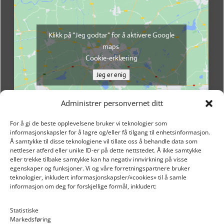
Klikk på "Jeg godtar" for å aktivere Google
maps
Cookie-erklæring
Jeg er enig
Administrer personvernet ditt
For å gi de beste opplevelsene bruker vi teknologier som
informasjonskapsler for å lagre og/eller få tilgang til enhetsinformasjon.
Å samtykke til disse teknologiene vil tillate oss å behandle data som
nettleser atferd eller unike ID-er på dette nettstedet. Å ikke samtykke
eller trekke tilbake samtykke kan ha negativ innvirkning på visse
egenskaper og funksjoner. Vi og våre forretningspartnere bruker
teknologier, inkludert informasjonskapsler/«cookies» til å samle
informasjon om deg for forskjellige formål, inkludert:
Email: post@dekkogdeler.nextlogixs.com
Statistiske
Markedsføring
Org. nr: 817188222