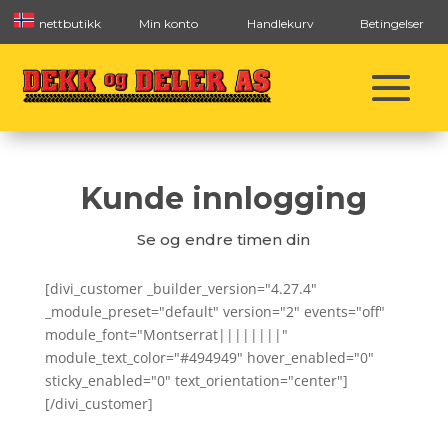
nettbutikk
Min konto
Handlekurv
Betingelser
Kunde innlogging
Se og endre timen din
[divi_customer _builder_version="4.27.4"
_module_preset="default" version="2" events="off"
module_font="Montserrat||||||||"
module_text_color="#494949" hover_enabled="0"
sticky_enabled="0" text_orientation="center"]
[/divi_customer]