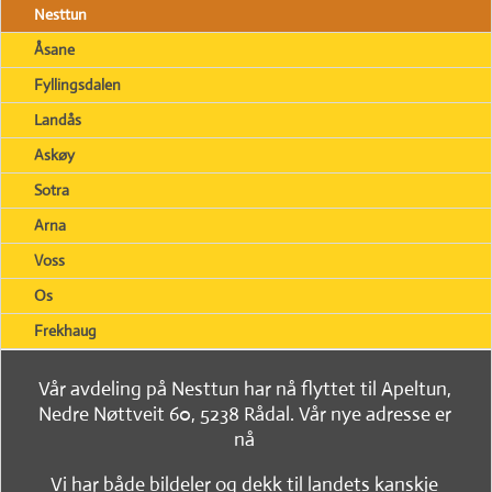
Nesttun
Åsane
Fyllingsdalen
Landås
Askøy
Sotra
Arna
Voss
Os
Frekhaug
Vår avdeling på Nesttun har nå flyttet til Apeltun,
Nedre Nøttveit 60, 5238 Rådal. Vår nye adresse er
nå
Vi har både bildeler og dekk til landets kanskje