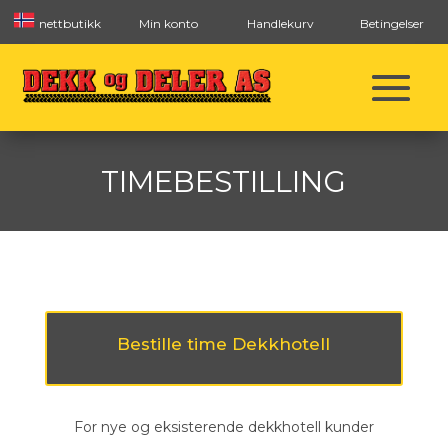
nettbutikk
Min konto
Handlekurv
Betingelser
TIMEBESTILLING
Bestille time Dekkhotell
For nye og eksisterende dekkhotell kunder