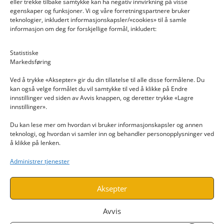
eller trekke tilbake samtykke kan ha negativ innvirkning på visse
egenskaper og funksjoner. Vi og våre forretningspartnere bruker
teknologier, inkludert informasjonskapsler/«cookies» til å samle
informasjon om deg for forskjellige formål, inkludert:
Email: post@dekkogdeler.nextlogixs.com
Statistiske
Markedsføring
Org. nr: 817188222
Ved å trykke «Aksepter» gir du din tillatelse til alle disse formålene. Du
kan også velge formålet du vil samtykke til ved å klikke på Endre
innstillinger ved siden av Avvis knappen, og deretter trykke «Lagre
innstillinger».
Du kan lese mer om hvordan vi bruker informasjonskapsler og annen
INFORMASJON
teknologi, og hvordan vi samler inn og behandler personopplysninger ved
å klikke på lenken.
Kontakt oss
Administrer tjenester
Endre time
Personvern
Aksepter
Avvis