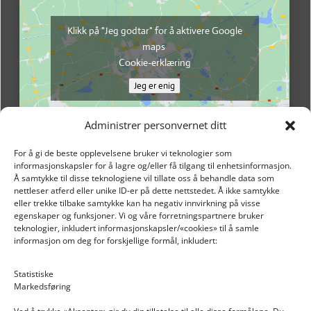
Klikk på "Jeg godtar" for å aktivere Google
maps
Cookie-erklæring
Jeg er enig
Administrer personvernet ditt
For å gi de beste opplevelsene bruker vi teknologier som
informasjonskapsler for å lagre og/eller få tilgang til enhetsinformasjon.
Å samtykke til disse teknologiene vil tillate oss å behandle data som
nettleser atferd eller unike ID-er på dette nettstedet. Å ikke samtykke
eller trekke tilbake samtykke kan ha negativ innvirkning på visse
egenskaper og funksjoner. Vi og våre forretningspartnere bruker
teknologier, inkludert informasjonskapsler/«cookies» til å samle
informasjon om deg for forskjellige formål, inkludert:
Email: post@dekkogdeler.nextlogixs.com
Statistiske
Markedsføring
Org. nr: 817188222