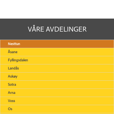
VÅRE AVDELINGER
Nesttun
Åsane
Fyllingsdalen
Landås
Askøy
Sotra
Arna
Voss
Os