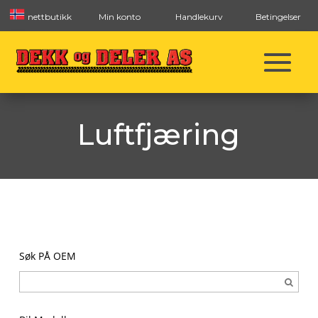
nettbutikk
Min konto
Handlekurv
Betingelser
Luftfjæring
Søk PÅ OEM