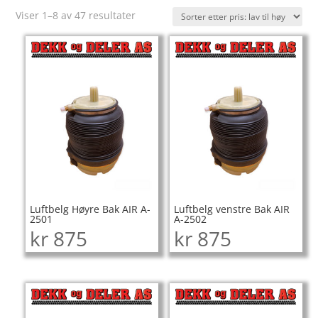
Sortert
Viser 1–8 av 47 resultater
etter
pris:
Lav
til
høy
Luftbelg Høyre Bak AIR A-
Luftbelg venstre Bak AIR
2501
A-2502
kr
875
kr
875