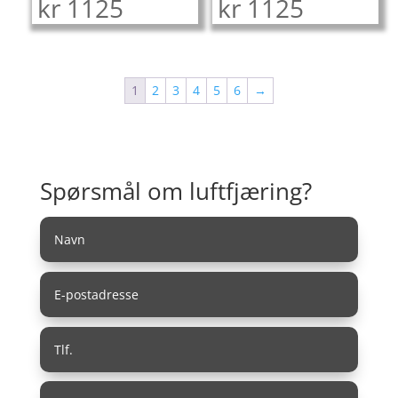
kr
1125
kr
1125
1
2
3
4
5
6
→
Spørsmål om luftfjæring?