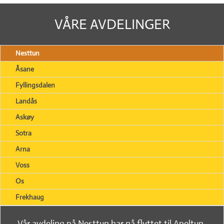
VÅRE AVDELINGER
Nesttun
Åsane
Fyllingsdalen
Landås
Askøy
Sotra
Arna
Voss
Os
Frekhaug
Vår avdeling på Nesttun har nå flyttet til Apeltun,