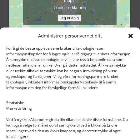
maps
Cookie-erklæring
Jeg er enig
Administrer personvernet ditt
For å gi de beste opplevelsene bruker vi teknologier som
informasjonskapsler for å lagre og/eller få tilgang til enhetsinformasjon.
Å samtykke til disse teknologiene vil tillate oss å behandle data som
nettleser atferd eller unike ID-er på dette nettstedet. Å ikke samtykke
eller trekke tilbake samtykke kan ha negativ innvirkning på visse
egenskaper og funksjoner. Vi og våre forretningspartnere bruker
teknologier, inkludert informasjonskapsler/«cookies» til å samle
informasjon om deg for forskjellige formål, inkludert:
Email: post@dekkogdeler.nextlogixs.com
Statistiske
Markedsføring
Org. nr: 817188222
Ved å trykke «Aksepter» gir du din tillatelse til alle disse formålene. Du
kan også velge formålet du vil samtykke til ved å klikke på Endre
innstillinger ved siden av Avvis knappen, og deretter trykke «Lagre
innstillinger».