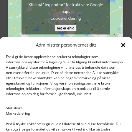
Klikk på "Jeg godtar" for å aktivere Google
maps
Cookie-erklæring
Jeg er enig
Administrer personvernet ditt
For å gi de beste opplevelsene bruker vi teknologier som
informasjonskapsler for å lagre og/eller få tilgang til enhetsinformasjon.
Å samtykke til disse teknologiene vil tillate oss å behandle data som
nettleser atferd eller unike ID-er på dette nettstedet. Å ikke samtykke
eller trekke tilbake samtykke kan ha negativ innvirkning på visse
egenskaper og funksjoner. Vi og våre forretningspartnere bruker
teknologier, inkludert informasjonskapsler/«cookies» til å samle
informasjon om deg for forskjellige formål, inkludert:
Email: post@dekkogdeler.nextlogixs.com
Statistiske
Markedsføring
Org. nr: 817188222
Ved å trykke «Aksepter» gir du din tillatelse til alle disse formålene. Du
kan også velge formålet du vil samtykke til ved å klikke på Endre