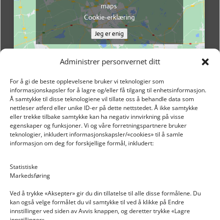
maps
Cookie-erklæring
Jeg er enig
Administrer personvernet ditt
For å gi de beste opplevelsene bruker vi teknologier som
informasjonskapsler for å lagre og/eller få tilgang til enhetsinformasjon.
Å samtykke til disse teknologiene vil tillate oss å behandle data som
nettleser atferd eller unike ID-er på dette nettstedet. Å ikke samtykke
eller trekke tilbake samtykke kan ha negativ innvirkning på visse
egenskaper og funksjoner. Vi og våre forretningspartnere bruker
teknologier, inkludert informasjonskapsler/«cookies» til å samle
informasjon om deg for forskjellige formål, inkludert:
Email: post@dekkogdeler.nextlogixs.com
Statistiske
Markedsføring
Org. nr: 817188222
Ved å trykke «Aksepter» gir du din tillatelse til alle disse formålene. Du
kan også velge formålet du vil samtykke til ved å klikke på Endre
innstillinger ved siden av Avvis knappen, og deretter trykke «Lagre
innstillinger».