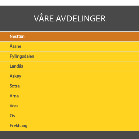
VÅRE AVDELINGER
Nesttun
Åsane
Fyllingsdalen
Landås
Askøy
Sotra
Arna
Voss
Os
Frekhaug