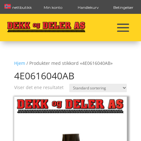
nettbutikk
Min konto
Handlekurv
Betingelser
Hjem
/ Produkter med stikkord «4E0616040AB»
4E0616040AB
Viser det ene resultatet