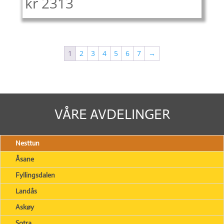
kr
2313
1
2
3
4
5
6
7
→
VÅRE AVDELINGER
Nesttun
Åsane
Fyllingsdalen
Landås
Askøy
Sotra