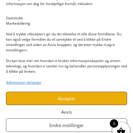
informasjon om deg for forskjellige formål, inkludert:
Email: post@dekkogdeler.nextlogixs.com
Statistiske
Markedsføring
Org. nr: 817188222
Ved å trykke «Aksepter» gir du din tillatelse til alle disse formålene. Du
kan også velge formålet du vil samtykke til ved å klikke på Endre
innstillinger ved siden av Avvis knappen, og deretter trykke «Lagre
innstillinger».
Du kan lese mer om hvordan vi bruker informasjonskapsler og annen
INFORMASJON
teknologi, og hvordan vi samler inn og behandler personopplysninger ved
å klikke på lenken.
Kontakt oss
Administrer tjenester
Endre time
Personvern
Aksepter
Avvis
0
Endre instillinger