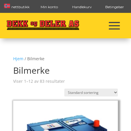
nettbutikk
Min konto
Handlekurv
Betingelser
Hjem
/ Bilmerke
Bilmerke
Viser 1–12 av 83 resultater