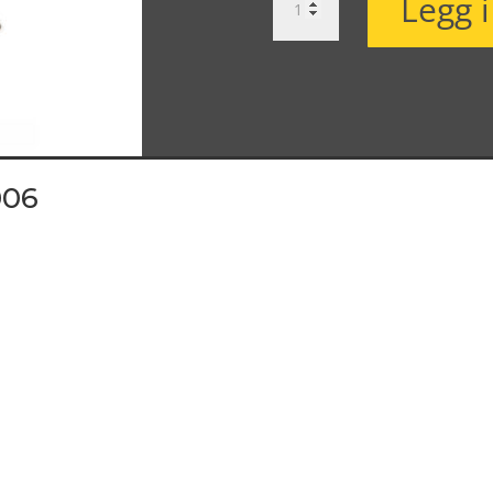
Legg 
A6
C5
H58006
antall
006