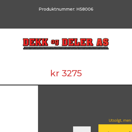
Produktnummer:
H58006
kr
3275
Utsolgt, men 
Kompressor