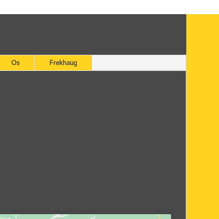
Os
Frekhaug