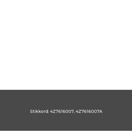
Stikkord:
4Z7616007
,
4Z7616007A