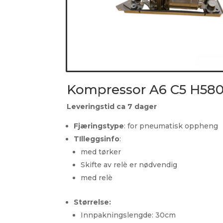
Kompressor A6 C5 H58
Leveringstid ca 7 dager
Fjæringstype
:
for pneumatisk oppheng
TIlleggsinfo
:
med tørker
Skifte av relè er nødvendig
med relè
Størrelse:
Innpakningslengde: 30cm