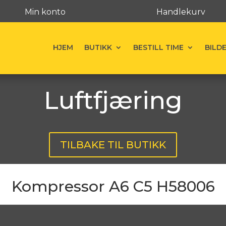
Min konto
Handlekurv
HJEM
BUTIKK
BESTILL TIME
BILD
Luftfjæring
TILBAKE TIL BUTIKK
Kompressor A6 C5 H58006