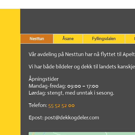
Nesttun
Åsane
Fyllingsdalen
Vår avdeling på Nesttun har nå flyttet til Apel
Vi har både bildeler og dekk til landets kanskje
Åpningstider
Mandag-fredag: 09:00 – 17:00
Lørdag: stengt, med unntak i sesong.
Telefon:
55 52 52 00
Epost: post@dekkogdeler.com