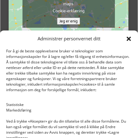
maps
Cookie-erklæring
Jeg er enig
Administrer personvernet ditt
For å gi de beste opplevelsene bruker vi teknologier som
informasjonskapsler for å lagre og/eller få tilgang til enhetsinformasjon.
Å samtykke til disse teknologiene vil tillate oss å behandle data som
nettleser atferd eller unike ID-er på dette nettstedet. Å ikke samtykke
eller trekke tilbake samtykke kan ha negativ innvirkning på visse
egenskaper og funksjoner. Vi og våre forretningspartnere bruker
teknologier, inkludert informasjonskapsler/«cookies» til å samle
informasjon om deg for forskjellige formål, inkludert:
Email: post@dekkogdeler.nextlogixs.com
Statistiske
Markedsføring
Org. nr: 817188222
Ved å trykke «Aksepter» gir du din tillatelse til alle disse formålene. Du
kan også velge formålet du vil samtykke til ved å klikke på Endre
innstillinger ved siden av Avvis knappen, og deretter trykke «Lagre
innstillinger».