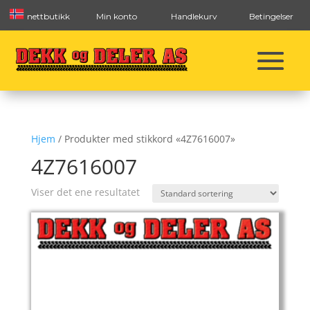
nettbutikk
Min konto
Handlekurv
Betingelser
Hjem
/ Produkter med stikkord «4Z7616007»
4Z7616007
Viser det ene resultatet