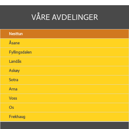
VÅRE AVDELINGER
Nesttun
Åsane
Fyllingsdalen
Landås
Askøy
Sotra
Arna
Voss
Os
Frekhaug