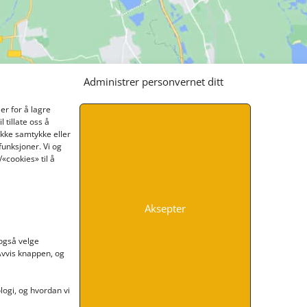
Administrer personvernet ditt
er for å lagre
 tillate oss å
ikke samtykke eller
funksjoner. Vi og
«cookies» til å
Aksepter
INFORMASJON
 også velge
 Avvis knappen, og
Kontakt oss
Endre time
Personvern
ogi, og hvordan vi