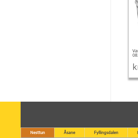
Va
08
k
Nesttun
Åsane
Fyllingsdalen