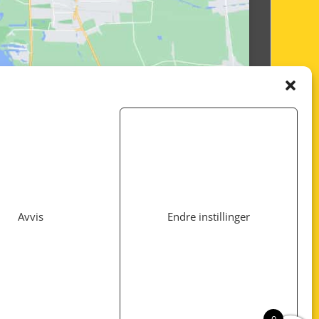
Avvis
Endre instillinger
Utviklet av
www.webshop1.no