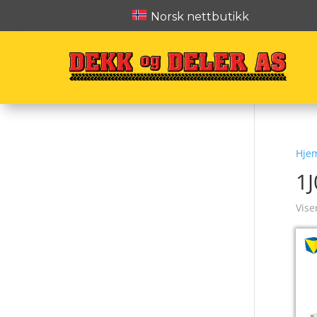
Norsk nettbutikk
Hje
1
Vise