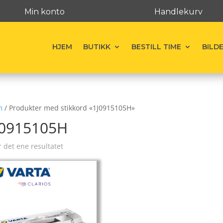
Min konto
Handlekurv
HJEM
BUTIKK
BESTILL TIME
BILD
m
/ Produkter med stikkord «1J0915105H»
J0915105H
r det ene resultatet