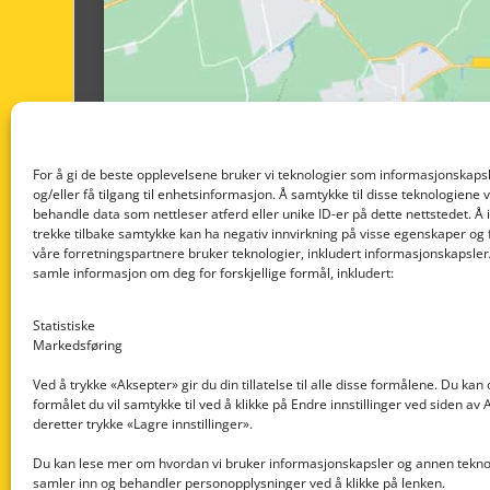
For å gi de beste opplevelsene bruker vi teknologier som informasjonskapsl
og/eller få tilgang til enhetsinformasjon. Å samtykke til disse teknologiene vil
behandle data som nettleser atferd eller unike ID-er på dette nettstedet. Å 
trekke tilbake samtykke kan ha negativ innvirkning på visse egenskaper og 
våre forretningspartnere bruker teknologier, inkludert informasjonskapsler/
samle informasjon om deg for forskjellige formål, inkludert:
Statistiske
Markedsføring
Ved å trykke «Aksepter» gir du din tillatelse til alle disse formålene. Du kan
formålet du vil samtykke til ved å klikke på Endre innstillinger ved siden av
Nedre Nøttveit 60, 5238 Rådal
deretter trykke «Lagre innstillinger».
Email: post@dekkogdeler.com
Du kan lese mer om hvordan vi bruker informasjonskapsler og annen teknol
samler inn og behandler personopplysninger ved å klikke på lenken.