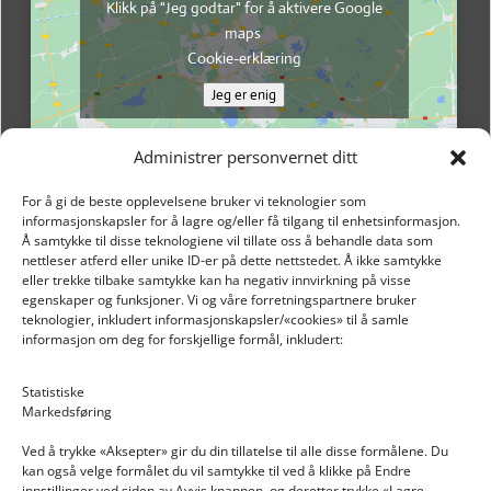
Klikk på "Jeg godtar" for å aktivere Google
maps
Cookie-erklæring
Jeg er enig
Administrer personvernet ditt
For å gi de beste opplevelsene bruker vi teknologier som
informasjonskapsler for å lagre og/eller få tilgang til enhetsinformasjon.
Å samtykke til disse teknologiene vil tillate oss å behandle data som
nettleser atferd eller unike ID-er på dette nettstedet. Å ikke samtykke
eller trekke tilbake samtykke kan ha negativ innvirkning på visse
egenskaper og funksjoner. Vi og våre forretningspartnere bruker
teknologier, inkludert informasjonskapsler/«cookies» til å samle
informasjon om deg for forskjellige formål, inkludert:
Email: post@dekkogdeler.nextlogixs.com
Statistiske
Markedsføring
Org. nr: 817188222
Ved å trykke «Aksepter» gir du din tillatelse til alle disse formålene. Du
kan også velge formålet du vil samtykke til ved å klikke på Endre
innstillinger ved siden av Avvis knappen, og deretter trykke «Lagre