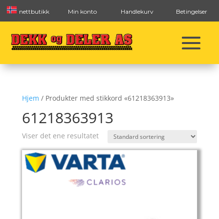
nettbutikk
Min konto
Handlekurv
Betingelser
Hjem
/ Produkter med stikkord «61218363913»
61218363913
Viser det ene resultatet