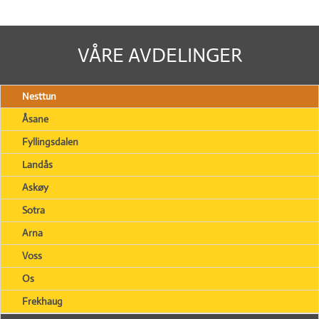
VÅRE AVDELINGER
Nesttun
Åsane
Fyllingsdalen
Landås
Askøy
Sotra
Arna
Voss
Os
Frekhaug