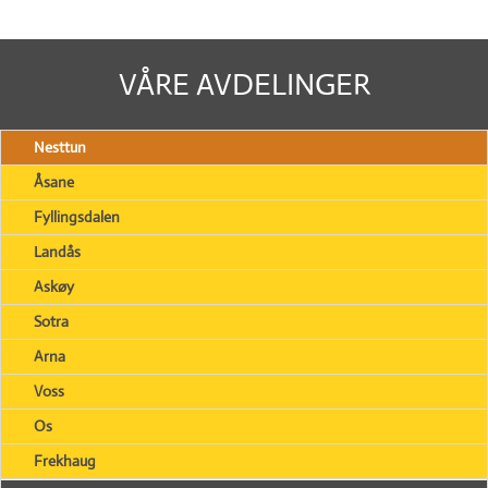
VÅRE AVDELINGER
Nesttun
Åsane
Fyllingsdalen
Landås
Askøy
Sotra
Arna
Voss
Os
Frekhaug