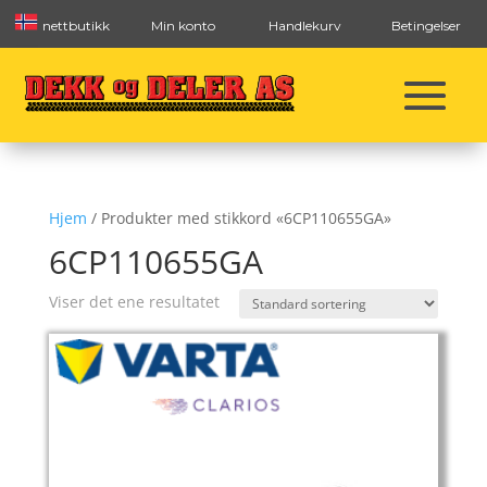
nettbutikk
Min konto
Handlekurv
Betingelser
Hjem
/ Produkter med stikkord «6CP110655GA»
6CP110655GA
Viser det ene resultatet