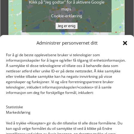
Klikk på "Jeg godtar" for å aktivere Google
maps
Cookie-erklæring
Jeg er enig
Administrer personvernet ditt
For å gi de beste opplevelsene bruker vi teknologier som
informasjonskapsler for å lagre og/eller få tilgang til enhetsinformasjon.
Å samtykke til disse teknologiene vil tillate oss å behandle data som
nettleser atferd eller unike ID-er på dette nettstedet. Å ikke samtykke
eller trekke tilbake samtykke kan ha negativ innvirkning på visse
egenskaper og funksjoner. Vi og våre forretningspartnere bruker
teknologier, inkludert informasjonskapsler/«cookies» til å samle
informasjon om deg for forskjellige formål, inkludert:
Email: post@dekkogdeler.nextlogixs.com
Statistiske
Markedsføring
Org. nr: 817188222
Ved å trykke «Aksepter» gir du din tillatelse til alle disse formålene. Du
kan også velge formålet du vil samtykke til ved å klikke på Endre
innstillinger ved siden av Avvis knappen, og deretter trykke «Lagre