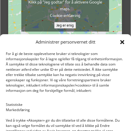
Klikk på "Jeg godtar" for å aktivere Google
maps
Cookie-erklæring
Jeg er enig
Administrer personvernet ditt
For å gi de beste opplevelsene bruker vi teknologier som
informasjonskapsler for å lagre og/eller få tilgang til enhetsinformasjon.
Å samtykke til disse teknologiene vil tillate oss å behandle data som
nettleser atferd eller unike ID-er på dette nettstedet. Å ikke samtykke
eller trekke tilbake samtykke kan ha negativ innvirkning på visse
egenskaper og funksjoner. Vi og våre forretningspartnere bruker
teknologier, inkludert informasjonskapsler/«cookies» til å samle
informasjon om deg for forskjellige formål, inkludert:
Email: post@dekkogdeler.nextlogixs.com
Statistiske
Markedsføring
Org. nr: 817188222
Ved å trykke «Aksepter» gir du din tillatelse til alle disse formålene. Du
kan også velge formålet du vil samtykke til ved å klikke på Endre
innstillinger ved siden av Avvis knappen, og deretter trykke «Lagre