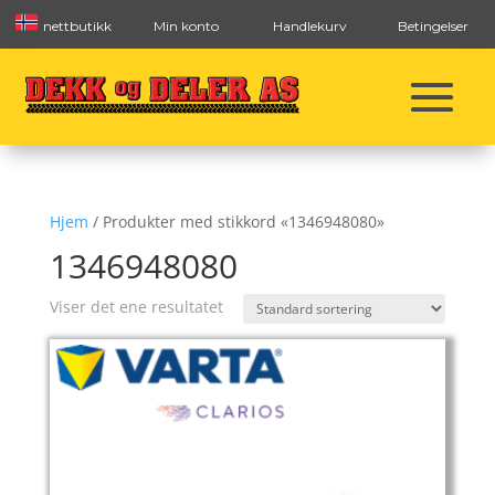
nettbutikk
Min konto
Handlekurv
Betingelser
Hjem
/ Produkter med stikkord «1346948080»
1346948080
Viser det ene resultatet