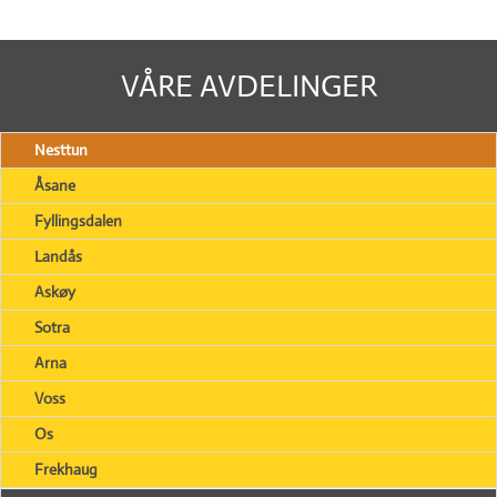
VÅRE AVDELINGER
Nesttun
Åsane
Fyllingsdalen
Landås
Askøy
Sotra
Arna
Voss
Os
Frekhaug