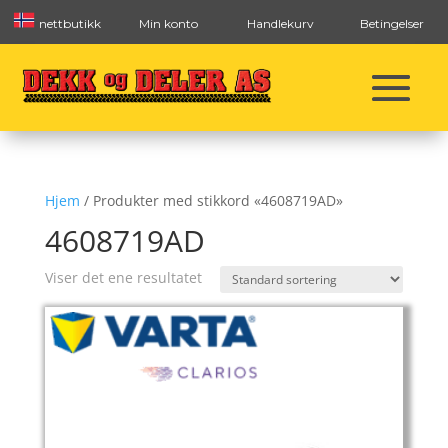
nettbutikk
Min konto
Handlekurv
Betingelser
Hjem
/ Produkter med stikkord «4608719AD»
4608719AD
Viser det ene resultatet