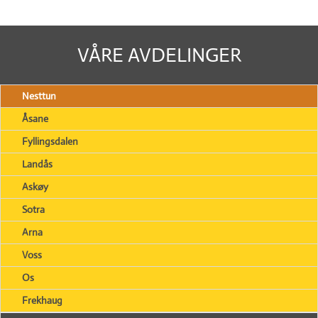
VÅRE AVDELINGER
Nesttun
Åsane
Fyllingsdalen
Landås
Askøy
Sotra
Arna
Voss
Os
Frekhaug