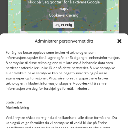
Klikk på "Jeg godtar" for å aktivere Google
maps
Cookie-erklæring
Jeg er enig
Administrer personvernet ditt
For å gi de beste opplevelsene bruker vi teknologier som
informasjonskapsler for å lagre og/eller få tilgang til enhetsinformasjon.
Å samtykke til disse teknologiene vil tillate oss å behandle data som
nettleser atferd eller unike ID-er på dette nettstedet. Å ikke samtykke
eller trekke tilbake samtykke kan ha negativ innvirkning på visse
egenskaper og funksjoner. Vi og våre forretningspartnere bruker
teknologier, inkludert informasjonskapsler/«cookies» til å samle
informasjon om deg for forskjellige formål, inkludert:
Email: post@dekkogdeler.nextlogixs.com
Statistiske
Markedsføring
Org. nr: 817188222
Ved å trykke «Aksepter» gir du din tillatelse til alle disse formålene. Du
kan også velge formålet du vil samtykke til ved å klikke på Endre
innstillinger ved siden av Avvis knappen, og deretter trykke «Lagre