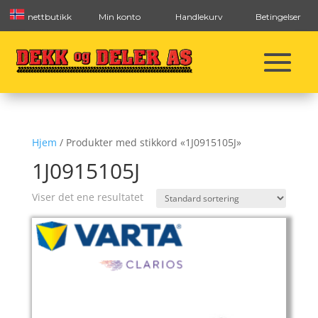
nettbutikk
Min konto
Handlekurv
Betingelser
Hjem
/ Produkter med stikkord «1J0915105J»
1J0915105J
Viser det ene resultatet