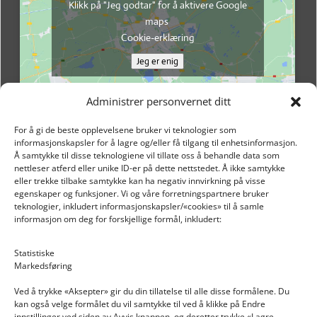
Klikk på "Jeg godtar" for å aktivere Google
maps
Cookie-erklæring
Jeg er enig
Administrer personvernet ditt
For å gi de beste opplevelsene bruker vi teknologier som
informasjonskapsler for å lagre og/eller få tilgang til enhetsinformasjon.
Å samtykke til disse teknologiene vil tillate oss å behandle data som
nettleser atferd eller unike ID-er på dette nettstedet. Å ikke samtykke
eller trekke tilbake samtykke kan ha negativ innvirkning på visse
egenskaper og funksjoner. Vi og våre forretningspartnere bruker
teknologier, inkludert informasjonskapsler/«cookies» til å samle
informasjon om deg for forskjellige formål, inkludert:
Email: post@dekkogdeler.nextlogixs.com
Statistiske
Markedsføring
Org. nr: 817188222
Ved å trykke «Aksepter» gir du din tillatelse til alle disse formålene. Du
kan også velge formålet du vil samtykke til ved å klikke på Endre
innstillinger ved siden av Avvis knappen, og deretter trykke «Lagre