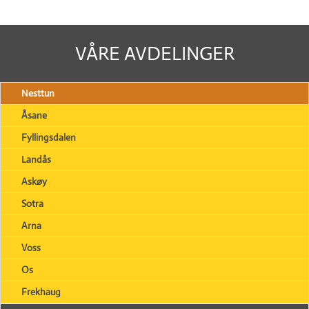
VÅRE AVDELINGER
Nesttun
Åsane
Fyllingsdalen
Landås
Askøy
Sotra
Arna
Voss
Os
Frekhaug