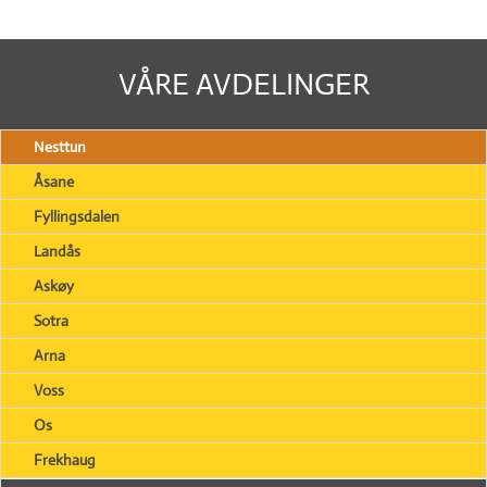
VÅRE AVDELINGER
Nesttun
Åsane
Fyllingsdalen
Landås
Askøy
Sotra
Arna
Voss
Os
Frekhaug