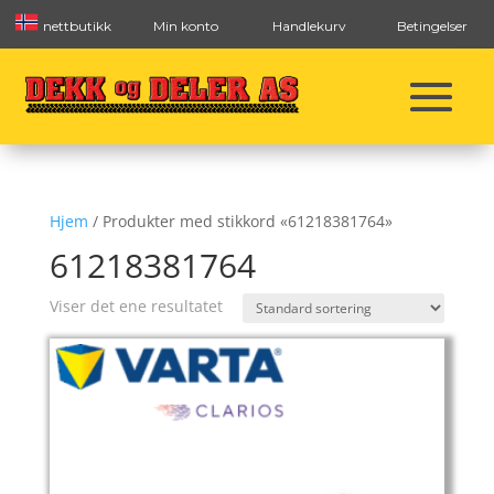
nettbutikk
Min konto
Handlekurv
Betingelser
Hjem
/ Produkter med stikkord «61218381764»
61218381764
Viser det ene resultatet