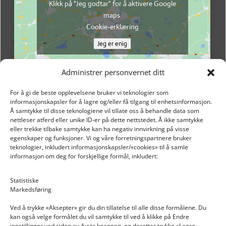
Klikk på "Jeg godtar" for å aktivere Google
maps
Cookie-erklæring
Jeg er enig
Administrer personvernet ditt
For å gi de beste opplevelsene bruker vi teknologier som
informasjonskapsler for å lagre og/eller få tilgang til enhetsinformasjon.
Å samtykke til disse teknologiene vil tillate oss å behandle data som
nettleser atferd eller unike ID-er på dette nettstedet. Å ikke samtykke
eller trekke tilbake samtykke kan ha negativ innvirkning på visse
egenskaper og funksjoner. Vi og våre forretningspartnere bruker
teknologier, inkludert informasjonskapsler/«cookies» til å samle
informasjon om deg for forskjellige formål, inkludert:
Email: post@dekkogdeler.nextlogixs.com
Statistiske
Markedsføring
Org. nr: 817188222
Ved å trykke «Aksepter» gir du din tillatelse til alle disse formålene. Du
kan også velge formålet du vil samtykke til ved å klikke på Endre
innstillinger ved siden av Avvis knappen, og deretter trykke «Lagre