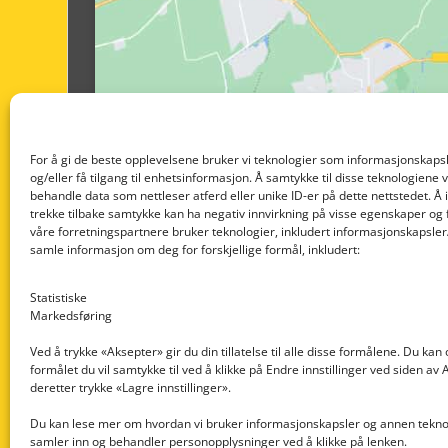
For å gi de beste opplevelsene bruker vi teknologier som informasjonskapsl
og/eller få tilgang til enhetsinformasjon. Å samtykke til disse teknologiene vil
behandle data som nettleser atferd eller unike ID-er på dette nettstedet. Å 
trekke tilbake samtykke kan ha negativ innvirkning på visse egenskaper og 
våre forretningspartnere bruker teknologier, inkludert informasjonskapsler/
samle informasjon om deg for forskjellige formål, inkludert:
Statistiske
Markedsføring
Ved å trykke «Aksepter» gir du din tillatelse til alle disse formålene. Du kan
formålet du vil samtykke til ved å klikke på Endre innstillinger ved siden av
Nedre Nøttveit 60, 5238 Rådal
deretter trykke «Lagre innstillinger».
Email: post@dekkogdeler.com
Du kan lese mer om hvordan vi bruker informasjonskapsler og annen teknol
samler inn og behandler personopplysninger ved å klikke på lenken.