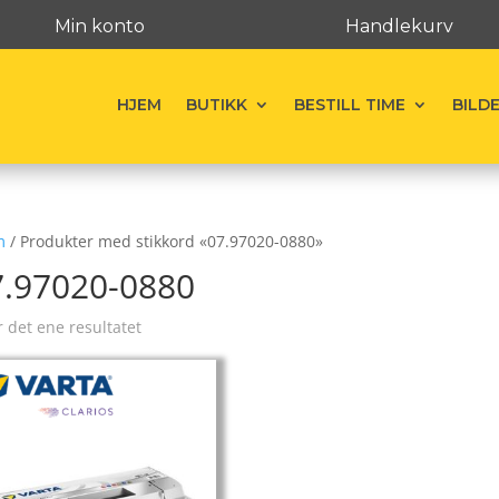
Min konto
Handlekurv
HJEM
BUTIKK
BESTILL TIME
BILD
m
/ Produkter med stikkord «07.97020-0880»
7.97020-0880
r det ene resultatet