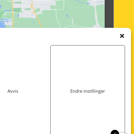
Avvis
Endre instillinger
Utviklet av
www.webshop1.no