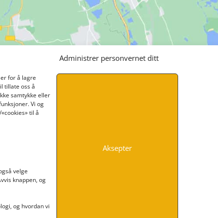
Administrer personvernet ditt
er for å lagre
 tillate oss å
ikke samtykke eller
funksjoner. Vi og
«cookies» til å
Aksepter
INFORMASJON
 også velge
 Avvis knappen, og
Kontakt oss
Endre time
Personvern
ogi, og hvordan vi