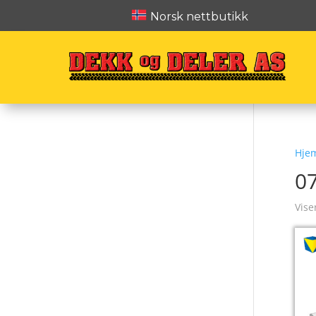
Norsk nettbutikk
Hje
0
Vise