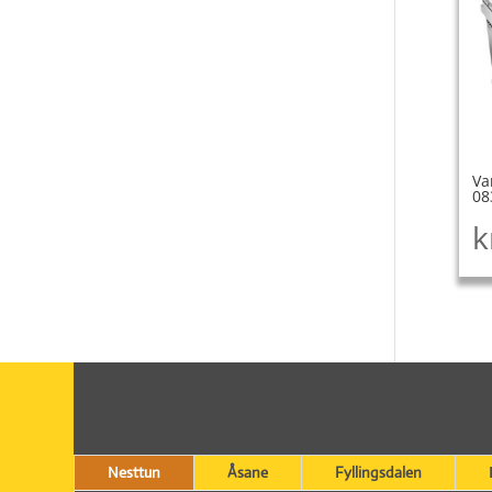
Va
08
k
Nesttun
Åsane
Fyllingsdalen