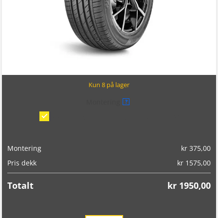
Kun 8 på lager
Montering
?
Montering/balansering på bil
(kr 375,00)
Montering
kr
375,00
Pris dekk
kr
1575,00
Totalt
kr
1950,00
Landsail