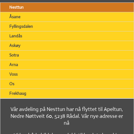
Nesttun
Åsane
Fyllingsdalen
Landås
Askøy
Sotra
Arna
Voss
Os
Frekhaug
Vår avdeling på Nesttun har nå flyttet til Apeltun,
Nedre Nøttveit 60, 5238 Rådal. Vår nye adresse er
nå