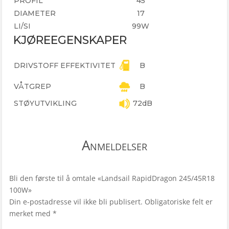
PROFIL
45
DIAMETER
17
LI/SI
99W
KJØREEGENSKAPER
DRIVSTOFF EFFEKTIVITET
B
VÅTGREP
B
STØYUTVIKLING
72dB
Anmeldelser
Bli den første til å omtale «Landsail RapidDragon 245/45R18
100W»
Din e-postadresse vil ikke bli publisert.
Obligatoriske felt er
merket med
*