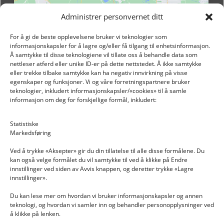
Administrer personvernet ditt
For å gi de beste opplevelsene bruker vi teknologier som
informasjonskapsler for å lagre og/eller få tilgang til enhetsinformasjon.
Å samtykke til disse teknologiene vil tillate oss å behandle data som
nettleser atferd eller unike ID-er på dette nettstedet. Å ikke samtykke
eller trekke tilbake samtykke kan ha negativ innvirkning på visse
egenskaper og funksjoner. Vi og våre forretningspartnere bruker
teknologier, inkludert informasjonskapsler/«cookies» til å samle
informasjon om deg for forskjellige formål, inkludert:
Email: post@dekkogdeler.nextlogixs.com
Statistiske
Markedsføring
Org. nr: 817188222
Ved å trykke «Aksepter» gir du din tillatelse til alle disse formålene. Du
kan også velge formålet du vil samtykke til ved å klikke på Endre
innstillinger ved siden av Avvis knappen, og deretter trykke «Lagre
innstillinger».
Du kan lese mer om hvordan vi bruker informasjonskapsler og annen
INFORMASJON
teknologi, og hvordan vi samler inn og behandler personopplysninger ved
å klikke på lenken.