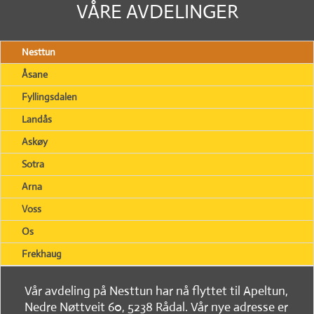
VÅRE AVDELINGER
Nesttun
Åsane
Fyllingsdalen
Landås
Askøy
Sotra
Arna
Voss
Os
Frekhaug
Vår avdeling på Nesttun har nå flyttet til Apeltun,
Nedre Nøttveit 60, 5238 Rådal. Vår nye adresse er