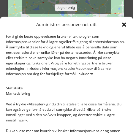
Jeg er enig
Administrer personvernet ditt
For å gi de beste opplevelsene bruker vi teknologier som
informasjonskapsler for å lagre og/eller få tilgang til enhetsinformasjon.
Å samtykke til disse teknologiene vil tillate oss å behandle data som
nettleser atferd eller unike ID-er på dette nettstedet. Å ikke samtykke
eller trekke tilbake samtykke kan ha negativ innvirkning på visse
egenskaper og funksjoner. Vi og våre forretningspartnere bruker
teknologier, inkludert informasjonskapsler/«cookies» til å samle
informasjon om deg for forskjellige formål, inkludert:
Email: post@dekkogdeler.nextlogixs.com
Statistiske
Markedsføring
Org. nr: 817188222
Ved å trykke «Aksepter» gir du din tillatelse til alle disse formålene. Du
kan også velge formålet du vil samtykke til ved å klikke på Endre
innstillinger ved siden av Avvis knappen, og deretter trykke «Lagre
innstillinger».
Du kan lese mer om hvordan vi bruker informasjonskapsler og annen
INFORMASJON