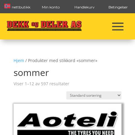
nettbutikk
Min konto
Handlekurv
Betingelser
Hjem
/ Produkter med stikkord «sommer»
sommer
Viser 1–12 av 597 resultater