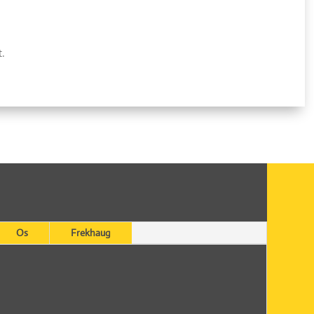
t.
Os
Frekhaug