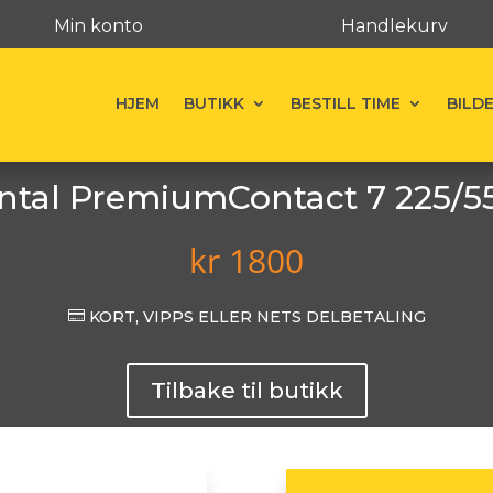
Min konto
Handlekurv
HJEM
BUTIKK
BESTILL TIME
BILD
ntal PremiumContact 7 225/5
kr
1800

KORT, VIPPS ELLER NETS DELBETALING
Tilbake til butikk