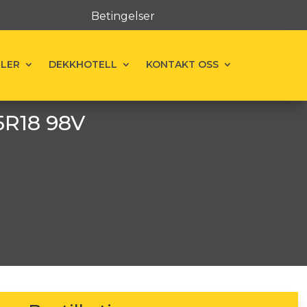
Betingelser
ELER
DEKKHOTELL
KONTAKT OSS
5R18 98V