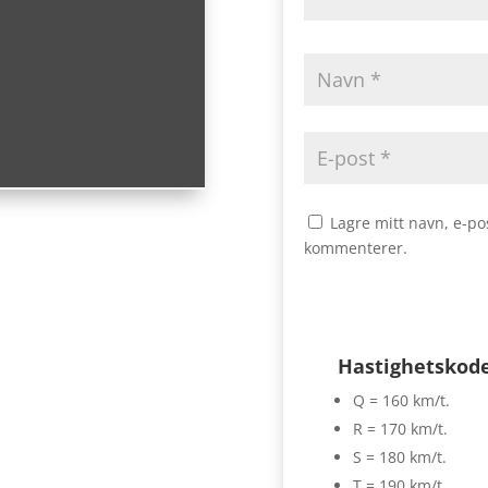
Lagre mitt navn, e-po
kommenterer.
Hastighetskod
Q = 160 km/t.
R = 170 km/t.
S = 180 km/t.
T = 190 km/t.