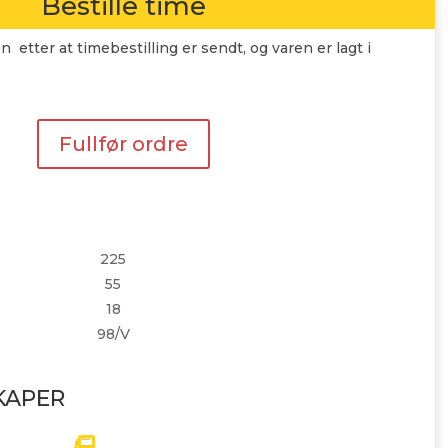
Bestille time
n etter at timebestilling er sendt, og varen er lagt i
Fullfør ordre
225
55
18
98/V
KAPER