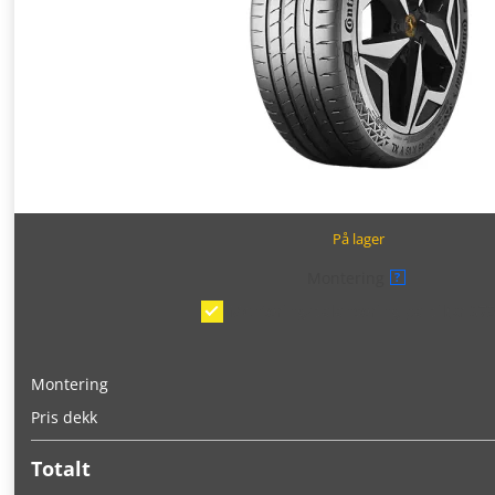
På lager
Montering
?
Montering/balansering på bil
(kr 375
Montering
Pris dekk
Totalt