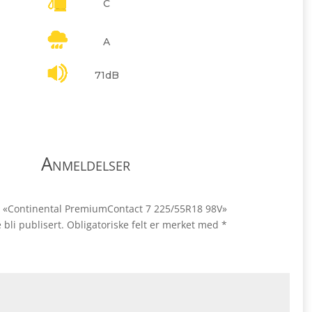
C
A
71dB
Anmeldelser
ale «Continental PremiumContact 7 225/55R18 98V»
 bli publisert.
Obligatoriske felt er merket med
*