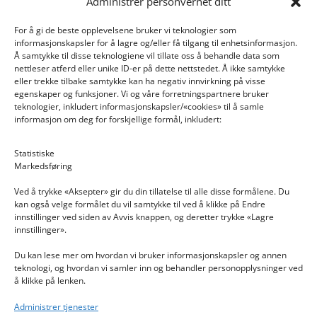
Administrer personvernet ditt
For å gi de beste opplevelsene bruker vi teknologier som
informasjonskapsler for å lagre og/eller få tilgang til enhetsinformasjon.
Å samtykke til disse teknologiene vil tillate oss å behandle data som
nettleser atferd eller unike ID-er på dette nettstedet. Å ikke samtykke
eller trekke tilbake samtykke kan ha negativ innvirkning på visse
egenskaper og funksjoner. Vi og våre forretningspartnere bruker
teknologier, inkludert informasjonskapsler/«cookies» til å samle
informasjon om deg for forskjellige formål, inkludert:
Email: post@dekkogdeler.nextlogixs.com
Statistiske
Markedsføring
Org. nr: 817188222
Ved å trykke «Aksepter» gir du din tillatelse til alle disse formålene. Du
kan også velge formålet du vil samtykke til ved å klikke på Endre
innstillinger ved siden av Avvis knappen, og deretter trykke «Lagre
innstillinger».
Du kan lese mer om hvordan vi bruker informasjonskapsler og annen
INFORMASJON
teknologi, og hvordan vi samler inn og behandler personopplysninger ved
å klikke på lenken.
Kontakt oss
Administrer tjenester
Endre time