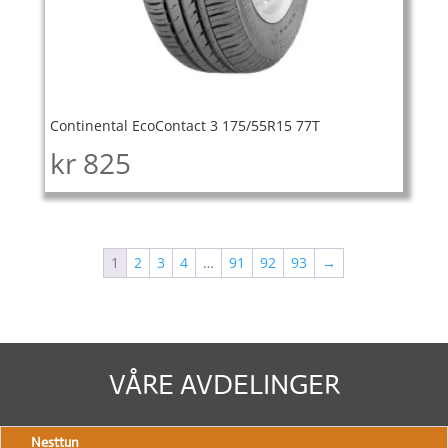
Continental EcoContact 3 175/55R15 77T
kr
825
1
2
3
4
…
91
92
93
→
VÅRE AVDELINGER
Nesttun