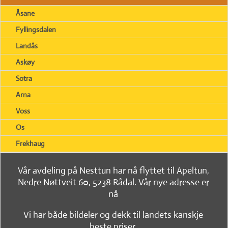
Åsane
Fyllingsdalen
Landås
Askøy
Sotra
Arna
Voss
Os
Frekhaug
Vår avdeling på Nesttun har nå flyttet til Apeltun,
Nedre Nøttveit 60, 5238 Rådal. Vår nye adresse er
nå
Vi har både bildeler og dekk til landets kanskje
beste priser.