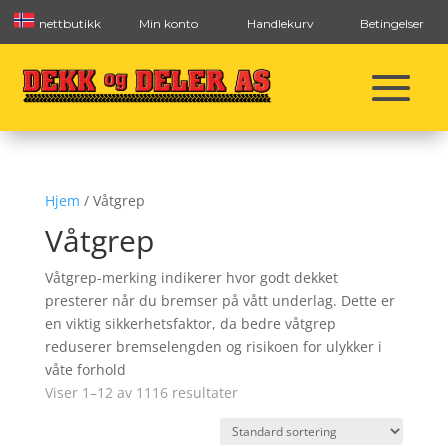
nettbutikk
Min konto
Handlekurv
Betingelser
Hjem
/ Våtgrep
Våtgrep
Våtgrep-merking indikerer hvor godt dekket
presterer når du bremser på vått underlag. Dette er
en viktig sikkerhetsfaktor, da bedre våtgrep
reduserer bremselengden og risikoen for ulykker i
våte forhold
Viser 1–12 av 1116 resultater