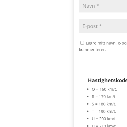
Lagre mitt navn, e-po
kommenterer.
Hastighetskod
Q = 160 km/t.
R = 170 km/t.
S = 180 km/t.
T = 190 km/t.
U = 200 km/t.
H = 210 km/t.