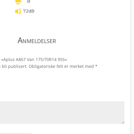
B
72dB
Anmeldelser
ale «Aplus A867 Van 175/70R14 95S»
 bli publisert.
Obligatoriske felt er merket med
*