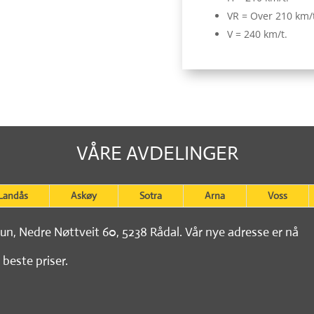
VR = Over 210 km/
V = 240 km/t.
VÅRE AVDELINGER
Landås
Askøy
Sotra
Arna
Voss
tun, Nedre Nøttveit 60, 5238 Rådal. Vår nye adresse er nå
 beste priser.