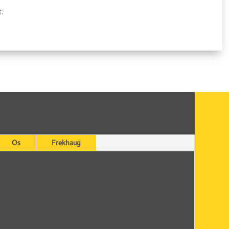
t.
Os
Frekhaug