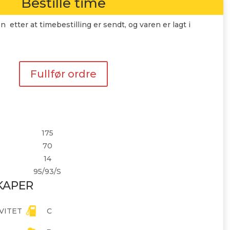
Bestille time
n etter at timebestilling er sendt, og varen er lagt i
Fullfør ordre
175
70
14
95/93/S
KAPER
VITET
C