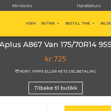
Min konto
Handlekurv
HJEM
BUTIKK
BESTILL TIME
BILD
Aplus A867 Van 175/70R14 95
kr
725

KORT, VIPPS ELLER NETS DELBETALING
Tilbake til butikk