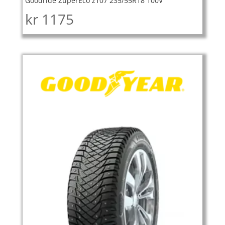
Goodride ZuperEco z107 235/55R18 100V
kr
1175