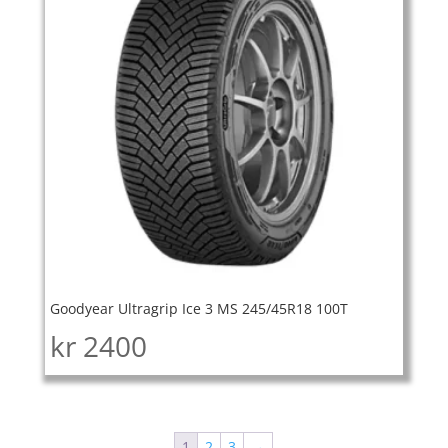
Goodyear Ultragrip Ice 3 MS 245/45R18 100T
kr
2400
1
2
3
→