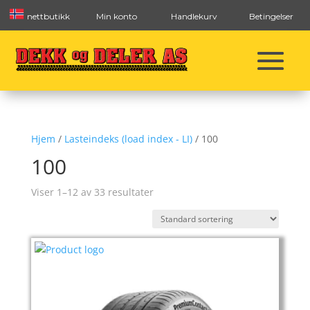
nettbutikk
Min konto
Handlekurv
Betingelser
Hjem
/
Lasteindeks (load index - LI)
/ 100
100
Viser 1–12 av 33 resultater