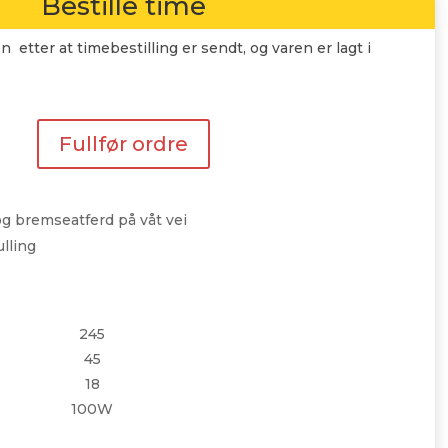
Bestille time
n etter at timebestilling er sendt, og varen er lagt i
Fullfør ordre
g bremseatferd på våt vei
ulling
245
45
18
100W