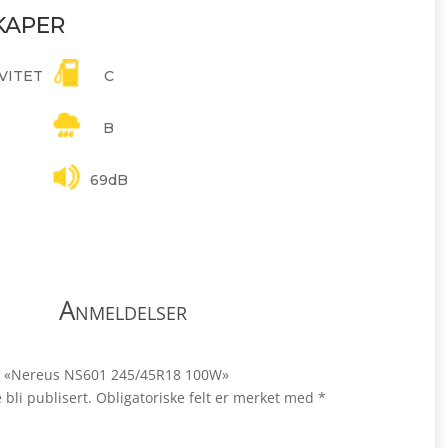
KAPER
VITET
C
B
69dB
Anmeldelser
ale «Nereus NS601 245/45R18 100W»
 bli publisert.
Obligatoriske felt er merket med
*