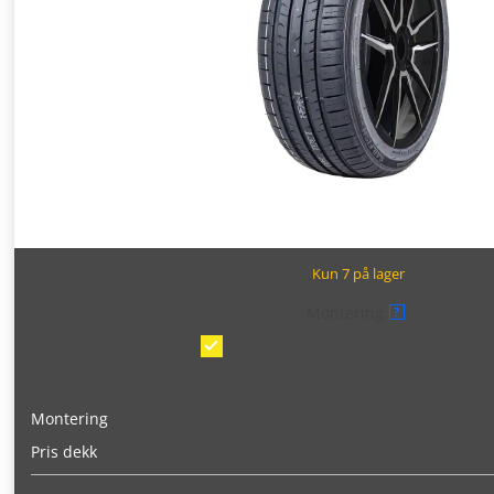
Kun 7 på lager
Montering
?
Montering/balansering på bil
(kr 375
Montering
Pris dekk