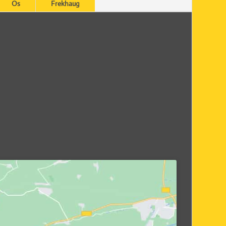
Os
Frekhaug