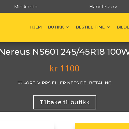
Min konto
Handlekurv
HJEM
BUTIKK
BESTILL TIME
BILD
Nereus NS601 245/45R18 100
kr
1100

KORT, VIPPS ELLER NETS DELBETALING
Tilbake til butikk