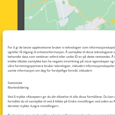
For å gi de beste opplevelsene bruker vi teknologier som informasjonskapsl
og/eller få tilgang til enhetsinformasjon. Å samtykke til disse teknologiene vil
behandle data som nettleser atferd eller unike ID-er på dette nettstedet. Å 
trekke tilbake samtykke kan ha negativ innvirkning på visse egenskaper og 
våre forretningspartnere bruker teknologier, inkludert informasjonskapsler/
samle informasjon om deg for forskjellige formål, inkludert:
Statistiske
Markedsføring
Ved å trykke «Aksepter» gir du din tillatelse til alle disse formålene. Du kan
formålet du vil samtykke til ved å klikke på Endre innstillinger ved siden av
Nedre Nøttveit 60, 5238 Rådal
deretter trykke «Lagre innstillinger».
Email: post@dekkogdeler.com