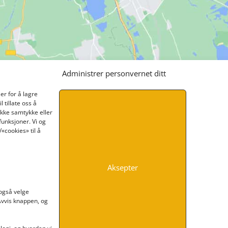
Administrer personvernet ditt
er for å lagre
 tillate oss å
ikke samtykke eller
funksjoner. Vi og
«cookies» til å
Aksepter
INFORMASJON
 også velge
 Avvis knappen, og
Kontakt oss
Endre time