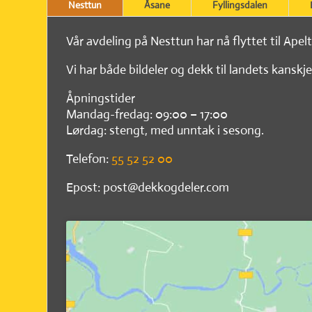
Nesttun
Åsane
Fyllingsdalen
Vår avdeling på Nesttun har nå flyttet til Apel
Vi har både bildeler og dekk til landets kanskje
Åpningstider
Mandag-fredag: 09:00 – 17:00
Lørdag: stengt, med unntak i sesong.
Telefon:
55 52 52 00
Epost: post@dekkogdeler.com