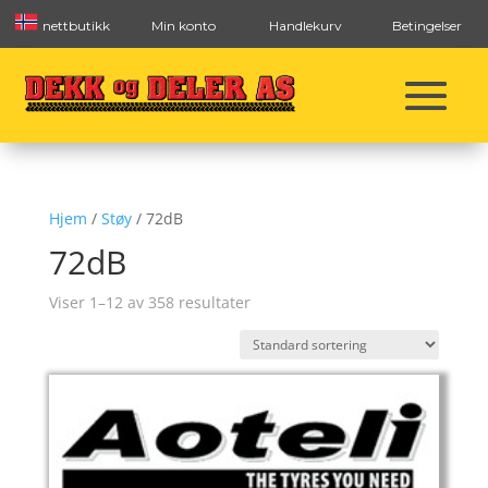
nettbutikk
Min konto
Handlekurv
Betingelser
Hjem
/
Støy
/ 72dB
72dB
Viser 1–12 av 358 resultater