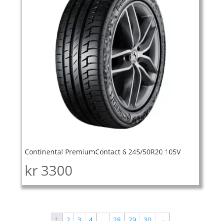
Continental PremiumContact 6 245/50R20 105V
kr
3300
1
2
3
4
…
28
29
30
→