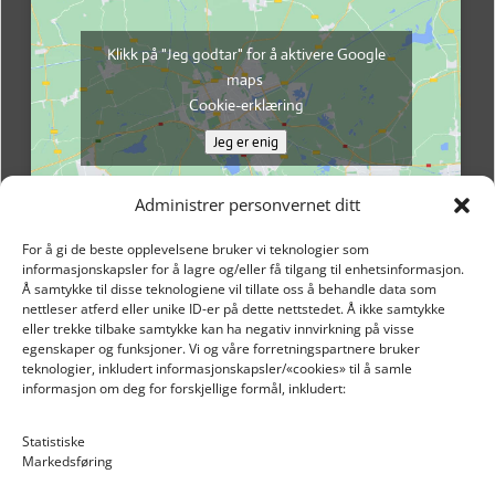
Klikk på "Jeg godtar" for å aktivere Google
maps
Cookie-erklæring
Jeg er enig
Administrer personvernet ditt
For å gi de beste opplevelsene bruker vi teknologier som
informasjonskapsler for å lagre og/eller få tilgang til enhetsinformasjon.
Å samtykke til disse teknologiene vil tillate oss å behandle data som
nettleser atferd eller unike ID-er på dette nettstedet. Å ikke samtykke
eller trekke tilbake samtykke kan ha negativ innvirkning på visse
egenskaper og funksjoner. Vi og våre forretningspartnere bruker
teknologier, inkludert informasjonskapsler/«cookies» til å samle
informasjon om deg for forskjellige formål, inkludert:
Email: post@dekkogdeler.nextlogixs.com
Statistiske
Markedsføring
Org. nr: 817188222