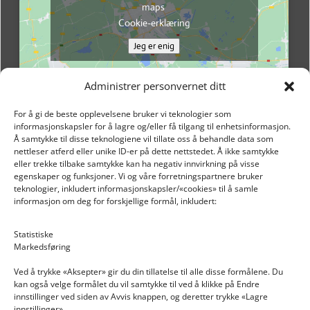
maps
Cookie-erklæring
Jeg er enig
Administrer personvernet ditt
For å gi de beste opplevelsene bruker vi teknologier som
informasjonskapsler for å lagre og/eller få tilgang til enhetsinformasjon.
Å samtykke til disse teknologiene vil tillate oss å behandle data som
nettleser atferd eller unike ID-er på dette nettstedet. Å ikke samtykke
eller trekke tilbake samtykke kan ha negativ innvirkning på visse
egenskaper og funksjoner. Vi og våre forretningspartnere bruker
teknologier, inkludert informasjonskapsler/«cookies» til å samle
informasjon om deg for forskjellige formål, inkludert:
Email: post@dekkogdeler.nextlogixs.com
Statistiske
Markedsføring
Org. nr: 817188222
Ved å trykke «Aksepter» gir du din tillatelse til alle disse formålene. Du
kan også velge formålet du vil samtykke til ved å klikke på Endre
innstillinger ved siden av Avvis knappen, og deretter trykke «Lagre
innstillinger».