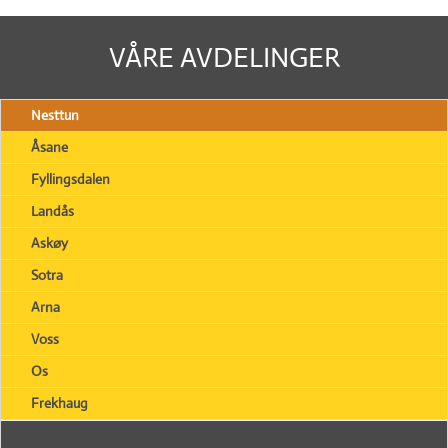
VÅRE AVDELINGER
Nesttun
Åsane
Fyllingsdalen
Landås
Askøy
Sotra
Arna
Voss
Os
Frekhaug