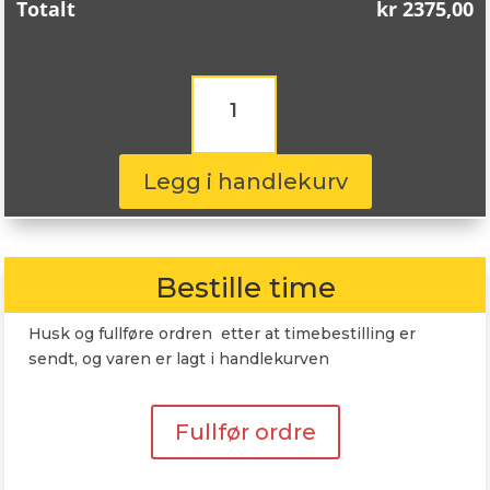
Totalt
kr
2375,00
Continental
ContiVanContact
100
215/70R15
109S
Legg i handlekurv
antall
Bestille time
Husk og fullføre ordren etter at timebestilling er
sendt, og varen er lagt i handlekurven
Fullfør ordre