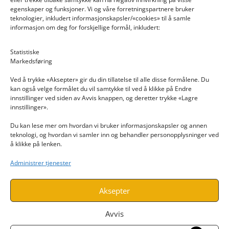
egenskaper og funksjoner. Vi og våre forretningspartnere bruker
teknologier, inkludert informasjonskapsler/«cookies» til å samle
informasjon om deg for forskjellige formål, inkludert:
Email: post@dekkogdeler.nextlogixs.com
Statistiske
Markedsføring
Org. nr: 817188222
Ved å trykke «Aksepter» gir du din tillatelse til alle disse formålene. Du
kan også velge formålet du vil samtykke til ved å klikke på Endre
innstillinger ved siden av Avvis knappen, og deretter trykke «Lagre
innstillinger».
Du kan lese mer om hvordan vi bruker informasjonskapsler og annen
INFORMASJON
teknologi, og hvordan vi samler inn og behandler personopplysninger ved
å klikke på lenken.
Kontakt oss
Administrer tjenester
Endre time
Personvern
Aksepter
Avvis