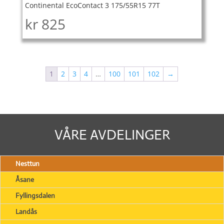
Continental EcoContact 3 175/55R15 77T
kr
825
1
2
3
4
…
100
101
102
→
VÅRE AVDELINGER
Nesttun
Åsane
Fyllingsdalen
Landås