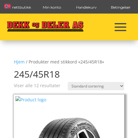
nettbutikk
Min konto
Handlekurv
Betingelser
Hjem
/ Produkter med stikkord «245/45R18»
245/45R18
Viser alle 12 resultater