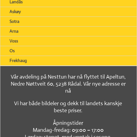
Landås
Askøy
Sotra
Arna
Voss
Os
Frekhaug
Vår avdeling på Nesttun har nå flyttet til Apeltun,
Nedre Nøttveit 60, 5238 Rådal. Vår nye adresse er
nå
Vi har både bildeler og dekk til landets kanskje
beste priser.
Åpningstider
Mandag-fredag: 09:00 – 17:00
Lørdag: stengt, med unntak i sesong.