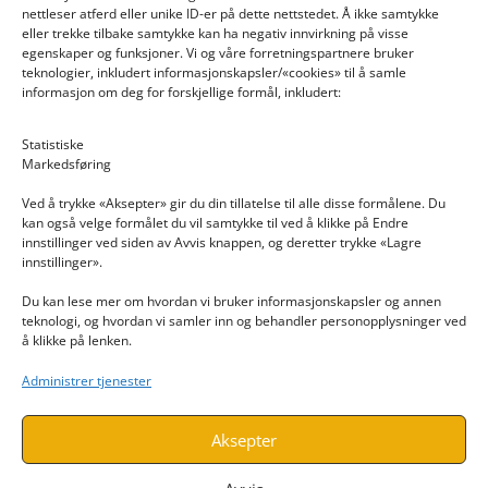
nettleser atferd eller unike ID-er på dette nettstedet. Å ikke samtykke
eller trekke tilbake samtykke kan ha negativ innvirkning på visse
egenskaper og funksjoner. Vi og våre forretningspartnere bruker
teknologier, inkludert informasjonskapsler/«cookies» til å samle
informasjon om deg for forskjellige formål, inkludert:
Email: post@dekkogdeler.nextlogixs.com
Statistiske
Markedsføring
Org. nr: 817188222
Ved å trykke «Aksepter» gir du din tillatelse til alle disse formålene. Du
kan også velge formålet du vil samtykke til ved å klikke på Endre
innstillinger ved siden av Avvis knappen, og deretter trykke «Lagre
innstillinger».
Du kan lese mer om hvordan vi bruker informasjonskapsler og annen
INFORMASJON
teknologi, og hvordan vi samler inn og behandler personopplysninger ved
å klikke på lenken.
Kontakt oss
Administrer tjenester
Endre time
Personvern
Aksepter