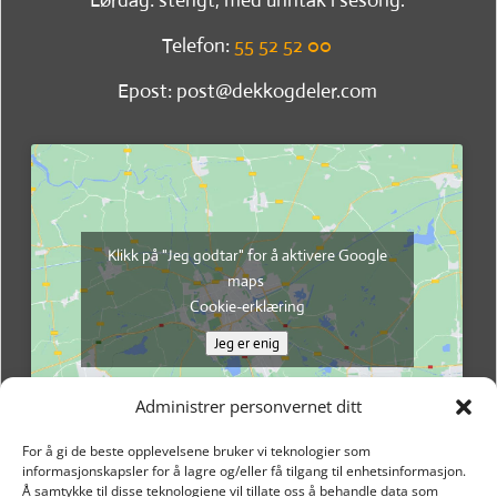
Telefon:
55 52 52 00
Epost: post@dekkogdeler.com
Klikk på "Jeg godtar" for å aktivere Google
maps
Cookie-erklæring
Jeg er enig
Administrer personvernet ditt
For å gi de beste opplevelsene bruker vi teknologier som
informasjonskapsler for å lagre og/eller få tilgang til enhetsinformasjon.
Å samtykke til disse teknologiene vil tillate oss å behandle data som