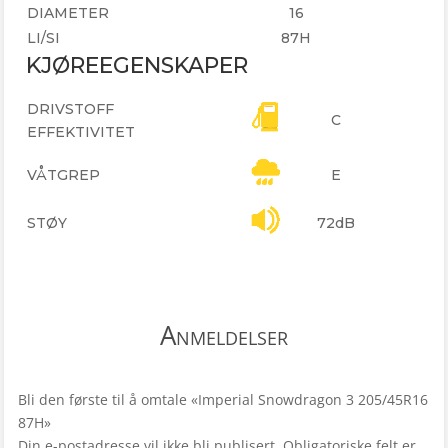
DIAMETER
16
LI/SI
87H
KJØREEGENSKAPER
DRIVSTOFF
C
EFFEKTIVITET
VÅTGREP
E
STØY
72dB
Anmeldelser
Bli den første til å omtale «Imperial Snowdragon 3 205/45R16
87H»
Din e-postadresse vil ikke bli publisert.
Obligatoriske felt er