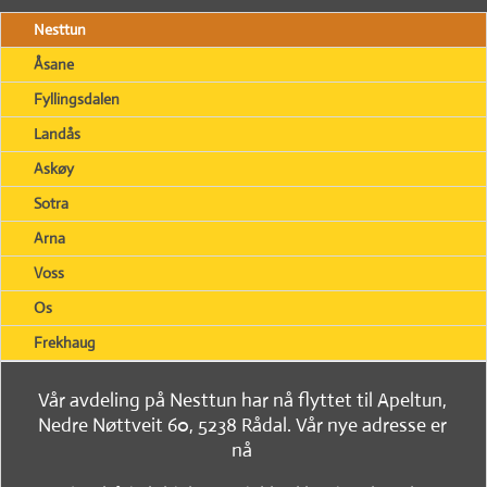
Nesttun
Åsane
Fyllingsdalen
Landås
Askøy
Sotra
Arna
Voss
Os
Frekhaug
Vår avdeling på Nesttun har nå flyttet til Apeltun,
Nedre Nøttveit 60, 5238 Rådal. Vår nye adresse er
nå