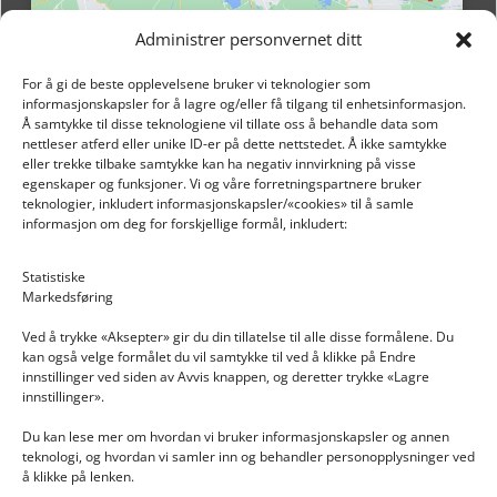
Administrer personvernet ditt
For å gi de beste opplevelsene bruker vi teknologier som
informasjonskapsler for å lagre og/eller få tilgang til enhetsinformasjon.
Å samtykke til disse teknologiene vil tillate oss å behandle data som
nettleser atferd eller unike ID-er på dette nettstedet. Å ikke samtykke
eller trekke tilbake samtykke kan ha negativ innvirkning på visse
egenskaper og funksjoner. Vi og våre forretningspartnere bruker
teknologier, inkludert informasjonskapsler/«cookies» til å samle
informasjon om deg for forskjellige formål, inkludert:
Email: post@dekkogdeler.nextlogixs.com
Statistiske
Markedsføring
Org. nr: 817188222
Ved å trykke «Aksepter» gir du din tillatelse til alle disse formålene. Du
kan også velge formålet du vil samtykke til ved å klikke på Endre
innstillinger ved siden av Avvis knappen, og deretter trykke «Lagre
innstillinger».
Du kan lese mer om hvordan vi bruker informasjonskapsler og annen
INFORMASJON
teknologi, og hvordan vi samler inn og behandler personopplysninger ved
å klikke på lenken.