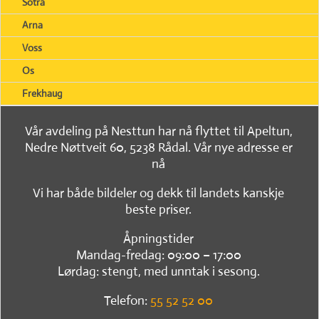
Sotra
Arna
Voss
Os
Frekhaug
Vår avdeling på Nesttun har nå flyttet til Apeltun,
Nedre Nøttveit 60, 5238 Rådal. Vår nye adresse er
nå
Vi har både bildeler og dekk til landets kanskje
beste priser.
Åpningstider
Mandag-fredag: 09:00 – 17:00
Lørdag: stengt, med unntak i sesong.
Telefon:
55 52 52 00