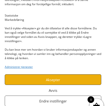
informasjon om deg for forskjellige formål, inkludert:
Email: post@dekkogdeler.nextlogixs.com
Statistiske
Markedsføring
Org. nr: 817188222
Ved å trykke «Aksepter» gir du din tillatelse til alle disse formålene. Du
kan også velge formålet du vil samtykke til ved å klikke på Endre
innstillinger ved siden av Avvis knappen, og deretter trykke «Lagre
innstillinger».
Du kan lese mer om hvordan vi bruker informasjonskapsler og annen
INFORMASJON
teknologi, og hvordan vi samler inn og behandler personopplysninger ved
å klikke på lenken.
Kontakt oss
Administrer tjenester
Endre time
Personvern
Aksepter
Avvis
0
Endre instillinger