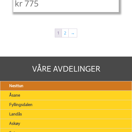
kr
775
1
2
→
VÅRE AVDELINGER
Nesttun
Åsane
Fyllingsdalen
Landås
Askøy