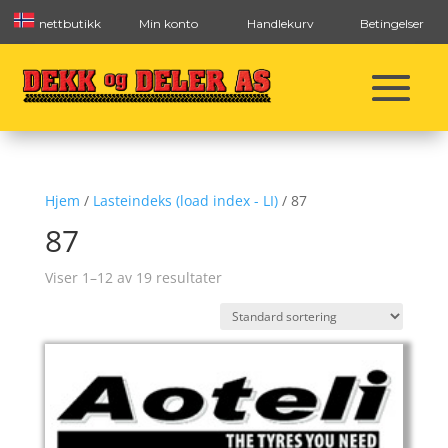
nettbutikk
Min konto
Handlekurv
Betingelser
Hjem
/
Lasteindeks (load index - LI)
/ 87
87
Viser 1–12 av 19 resultater