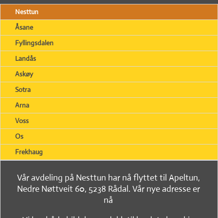
Nesttun
Åsane
Fyllingsdalen
Landås
Askøy
Sotra
Arna
Voss
Os
Frekhaug
Vår avdeling på Nesttun har nå flyttet til Apeltun,
Nedre Nøttveit 60, 5238 Rådal. Vår nye adresse er
nå