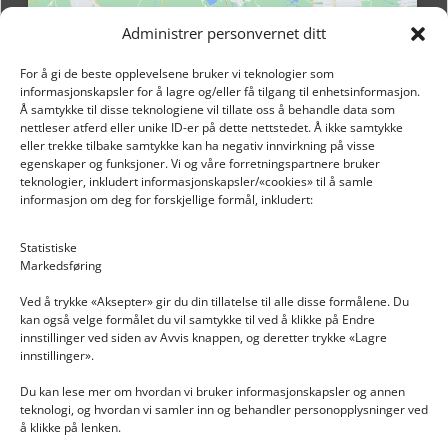
Administrer personvernet ditt
For å gi de beste opplevelsene bruker vi teknologier som
informasjonskapsler for å lagre og/eller få tilgang til enhetsinformasjon.
Å samtykke til disse teknologiene vil tillate oss å behandle data som
nettleser atferd eller unike ID-er på dette nettstedet. Å ikke samtykke
eller trekke tilbake samtykke kan ha negativ innvirkning på visse
egenskaper og funksjoner. Vi og våre forretningspartnere bruker
teknologier, inkludert informasjonskapsler/«cookies» til å samle
informasjon om deg for forskjellige formål, inkludert:
Email: post@dekkogdeler.nextlogixs.com
Statistiske
Markedsføring
Org. nr: 817188222
Ved å trykke «Aksepter» gir du din tillatelse til alle disse formålene. Du
kan også velge formålet du vil samtykke til ved å klikke på Endre
innstillinger ved siden av Avvis knappen, og deretter trykke «Lagre
innstillinger».
Du kan lese mer om hvordan vi bruker informasjonskapsler og annen
INFORMASJON
teknologi, og hvordan vi samler inn og behandler personopplysninger ved
å klikke på lenken.