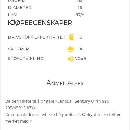
PROFIL
45
DIAMETER
16
LI/SI
87/Y
KJØREEGENSKAPER
DRIVSTOFF EFFEKTIVITET
C
VÅTGREP
A
STØYUTVIKLING
70dB
Anmeldelser
Bli den første til å omtale «Landsail Sentury Qirin 990
205/45R16 87Y»
Din e-postadresse vil ikke bli publisert.
Obligatoriske felt er
merket med
*