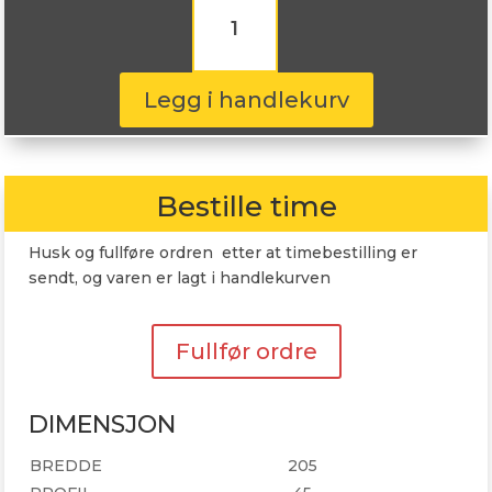
Sentury
Qirin
990
205/45R16
Legg i handlekurv
87Y
antall
Bestille time
Husk og fullføre ordren etter at timebestilling er
sendt, og varen er lagt i handlekurven
Fullfør ordre
DIMENSJON
BREDDE
205