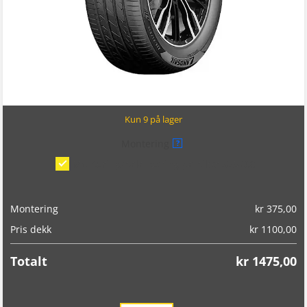
Kun 9 på lager
Montering
?
Montering/balansering på bil
(kr 375,00)
Montering
kr
375,00
Pris dekk
kr
1100,00
Totalt
kr
1475,00
Landsail