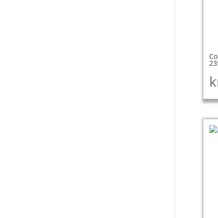
Co
23
k