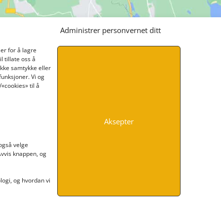
Administrer personvernet ditt
er for å lagre
 tillate oss å
ikke samtykke eller
funksjoner. Vi og
«cookies» til å
Aksepter
INFORMASJON
 også velge
 Avvis knappen, og
Kontakt oss
Endre time
Personvern
ogi, og hvordan vi