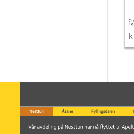
Co
19
k
Nesttun
Åsane
Fyllingsdalen
Vår avdeling på Nesttun har nå flyttet til Apel