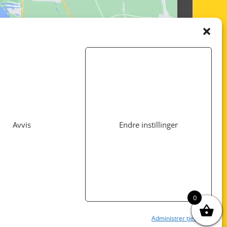
Avvis
Endre instillinger
Utviklet av
www.webshop1.no
0
Administrer tjenester