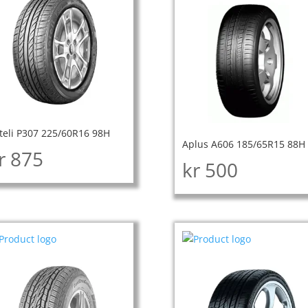
teli P307 225/60R16 98H
Aplus A606 185/65R15 88H
r
875
kr
500