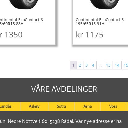
ntinental EcoContact 6
Continental EcoContact 6
5/60R15 88H
195/65R15 91H
r
1350
kr
1175
1
2
3
4
…
13
14
1
VÅRE AVDELINGER
Landås
Askøy
Sotra
Arna
Voss
tun, Nedre Nøttveit 60, 5238 Rådal. Vår nye adresse er nå