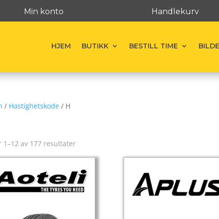
Min konto
Handlekurv
HJEM
BUTIKK
BESTILL TIME
BILD
m
/
Hastighetskode
/ H
r 1–12 av 177 resultater