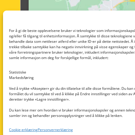
For å gi de beste opplevelsene bruker vi teknologier som informasjonskapsl
og/eller få tilgang til enhetsinformasjon. Å samtykke til disse teknologiene vil
behandle data som nettleser atferd eller unike ID-er på dette nettstedet. Å 
trekke tilbake samtykke kan ha negativ innvirkning på visse egenskaper og 
våre forretningspartnere bruker teknologier, inkludert informasjonskapsler/
samle informasjon om deg for forskjellige formål, inkludert:
Statistiske
Markedsføring
Ved å trykke «Aksepter» gir du din tillatelse til alle disse formålene. Du kan
formålet du vil samtykke til ved å klikke på Endre innstillinger ved siden av
Nedre Nøttveit 60, 5238 Rådal
deretter trykke «Lagre innstillinger».
Email: post@dekkogdeler.com
Du kan lese mer om hvordan vi bruker informasjonskapsler og annen teknol
samler inn og behandler personopplysninger ved å klikke på lenken.
Org. nr: 996430022
Cookie-erklæring
Personvernerklæring