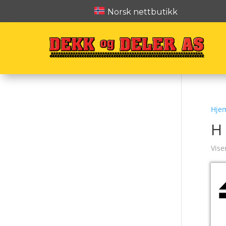
Norsk nettbutikk
Hje
H
Vise