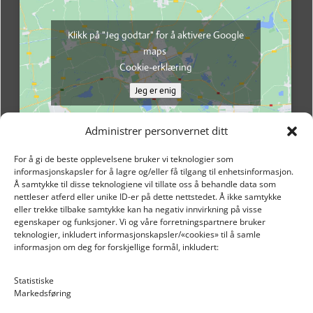
Klikk på "Jeg godtar" for å aktivere Google
maps
Cookie-erklæring
Jeg er enig
Administrer personvernet ditt
For å gi de beste opplevelsene bruker vi teknologier som
informasjonskapsler for å lagre og/eller få tilgang til enhetsinformasjon.
Å samtykke til disse teknologiene vil tillate oss å behandle data som
nettleser atferd eller unike ID-er på dette nettstedet. Å ikke samtykke
eller trekke tilbake samtykke kan ha negativ innvirkning på visse
egenskaper og funksjoner. Vi og våre forretningspartnere bruker
teknologier, inkludert informasjonskapsler/«cookies» til å samle
informasjon om deg for forskjellige formål, inkludert:
Email: post@dekkogdeler.nextlogixs.com
Statistiske
Markedsføring
Org. nr: 817188222