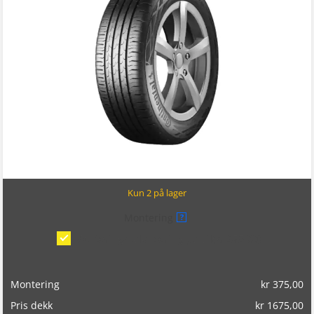
Kun 2 på lager
Montering
?
Montering/balansering på bil
(kr 375,00)
Montering
kr
375,00
Pris dekk
kr
1675,00