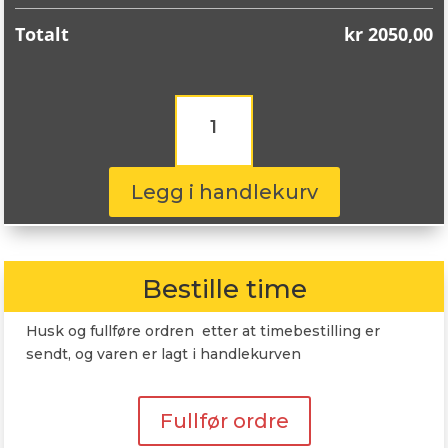
Totalt
kr
2050,00
Continental
EcoContact
6
195/55R15
85H
Legg i handlekurv
antall
Bestille time
Husk og fullføre ordren etter at timebestilling er
sendt, og varen er lagt i handlekurven
Fullfør ordre