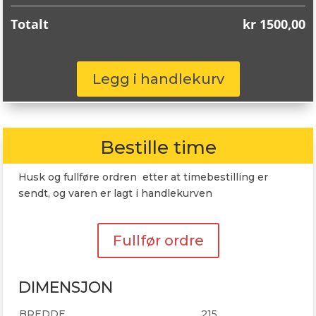
Totalt
kr
1500,00
Continental
Legg i handlekurv
CorssContact
215/65R16
98H
antall
Bestille time
Husk og fullføre ordren etter at timebestilling er
sendt, og varen er lagt i handlekurven
Fullfør ordre
DIMENSJON
BREDDE
215