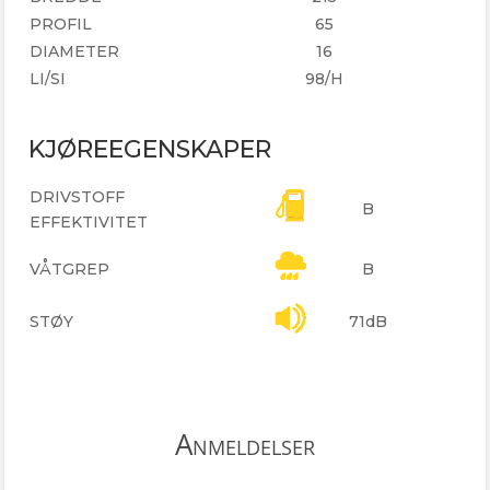
PROFIL
65
DIAMETER
16
LI/SI
98/H
KJØREEGENSKAPER
DRIVSTOFF
B
EFFEKTIVITET
VÅTGREP
B
STØY
71dB
Anmeldelser