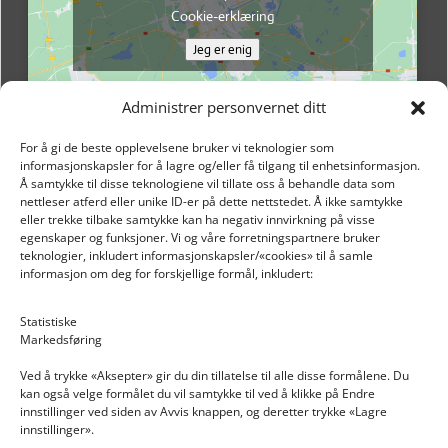
Cookie-erklæring
Jeg er enig
Administrer personvernet ditt
For å gi de beste opplevelsene bruker vi teknologier som
informasjonskapsler for å lagre og/eller få tilgang til enhetsinformasjon.
Å samtykke til disse teknologiene vil tillate oss å behandle data som
nettleser atferd eller unike ID-er på dette nettstedet. Å ikke samtykke
eller trekke tilbake samtykke kan ha negativ innvirkning på visse
egenskaper og funksjoner. Vi og våre forretningspartnere bruker
teknologier, inkludert informasjonskapsler/«cookies» til å samle
informasjon om deg for forskjellige formål, inkludert:
Email: post@dekkogdeler.nextlogixs.com
Statistiske
Markedsføring
Org. nr: 817188222
Ved å trykke «Aksepter» gir du din tillatelse til alle disse formålene. Du
kan også velge formålet du vil samtykke til ved å klikke på Endre
innstillinger ved siden av Avvis knappen, og deretter trykke «Lagre
innstillinger».