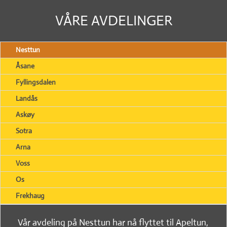
VÅRE AVDELINGER
Nesttun
Åsane
Fyllingsdalen
Landås
Askøy
Sotra
Arna
Voss
Os
Frekhaug
Vår avdeling på Nesttun har nå flyttet til Apeltun,