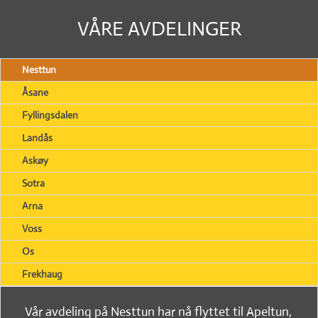
VÅRE AVDELINGER
Nesttun
Åsane
Fyllingsdalen
Landås
Askøy
Sotra
Arna
Voss
Os
Frekhaug
Vår avdeling på Nesttun har nå flyttet til Apeltun,