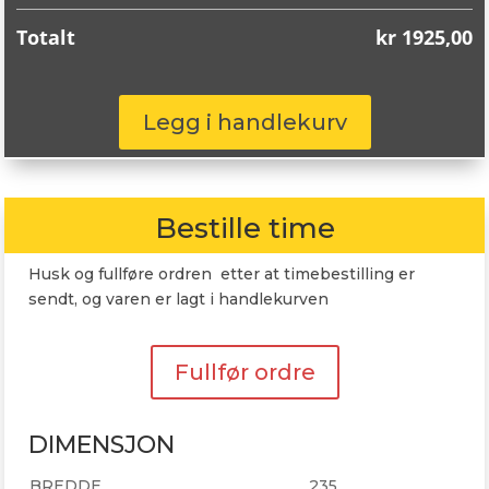
Totalt
kr
1925,00
Continental
Legg i handlekurv
EcoContact
5
SUV
235/60R18
Bestille time
103H
antall
Husk og fullføre ordren etter at timebestilling er
sendt, og varen er lagt i handlekurven
Fullfør ordre
DIMENSJON
BREDDE
235