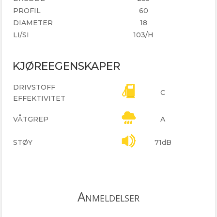
PROFIL
60
DIAMETER
18
LI/SI
103/H
KJØREEGENSKAPER
DRIVSTOFF
C
EFFEKTIVITET
VÅTGREP
A
STØY
71dB
Anmeldelser