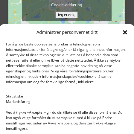
Cookie-erklæring
Jeg er enig
Administrer personvernet ditt
For å gi de beste opplevelsene bruker vi teknologier som
informasjonskapsler for å lagre og/eller få tilgang til enhetsinformasjon.
Å samtykke til disse teknologiene vil tillate oss å behandle data som
nettleser atferd eller unike ID-er på dette nettstedet. Å ikke samtykke
eller trekke tilbake samtykke kan ha negativ innvirkning på visse
egenskaper og funksjoner. Vi og våre forretningspartnere bruker
teknologier, inkludert informasjonskapsler/«cookies» til å samle
informasjon om deg for forskjellige formål, inkludert:
Email: post@dekkogdeler.nextlogixs.com
Statistiske
Markedsføring
Org. nr: 817188222
Ved å trykke «Aksepter» gir du din tillatelse til alle disse formålene. Du
kan også velge formålet du vil samtykke til ved å klikke på Endre
innstillinger ved siden av Avvis knappen, og deretter trykke «Lagre
innstillinger».