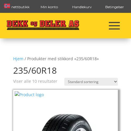
nettbutikk
Min konto
Handlekurv
Betingelser
Hjem
/ Produkter med stikkord «235/60R18»
235/60R18
Viser alle 10 resultater