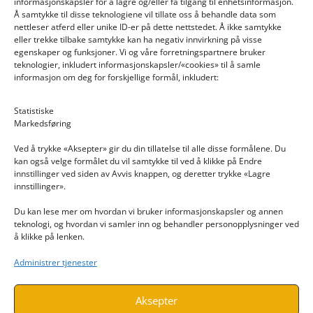
informasjonskapsler for å lagre og/eller få tilgang til enhetsinformasjon.
Å samtykke til disse teknologiene vil tillate oss å behandle data som
nettleser atferd eller unike ID-er på dette nettstedet. Å ikke samtykke
eller trekke tilbake samtykke kan ha negativ innvirkning på visse
egenskaper og funksjoner. Vi og våre forretningspartnere bruker
teknologier, inkludert informasjonskapsler/«cookies» til å samle
informasjon om deg for forskjellige formål, inkludert:
Email: post@dekkogdeler.nextlogixs.com
Statistiske
Markedsføring
Org. nr: 817188222
Ved å trykke «Aksepter» gir du din tillatelse til alle disse formålene. Du
kan også velge formålet du vil samtykke til ved å klikke på Endre
innstillinger ved siden av Avvis knappen, og deretter trykke «Lagre
innstillinger».
Du kan lese mer om hvordan vi bruker informasjonskapsler og annen
INFORMASJON
teknologi, og hvordan vi samler inn og behandler personopplysninger ved
å klikke på lenken.
Kontakt oss
Administrer tjenester
Endre time
Personvern
Aksepter