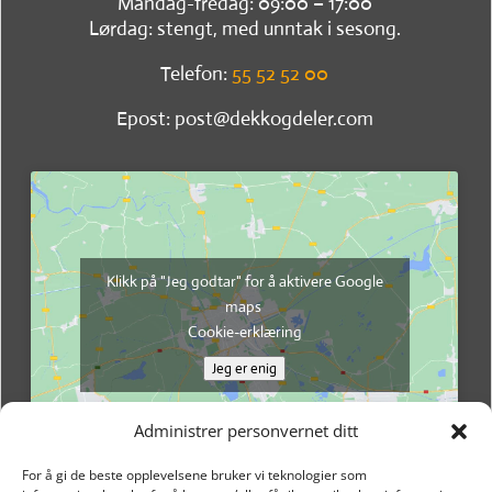
Mandag-fredag: 09:00 – 17:00
Lørdag: stengt, med unntak i sesong.
Telefon:
55 52 52 00
Epost: post@dekkogdeler.com
Klikk på "Jeg godtar" for å aktivere Google
maps
Cookie-erklæring
Jeg er enig
Administrer personvernet ditt
For å gi de beste opplevelsene bruker vi teknologier som