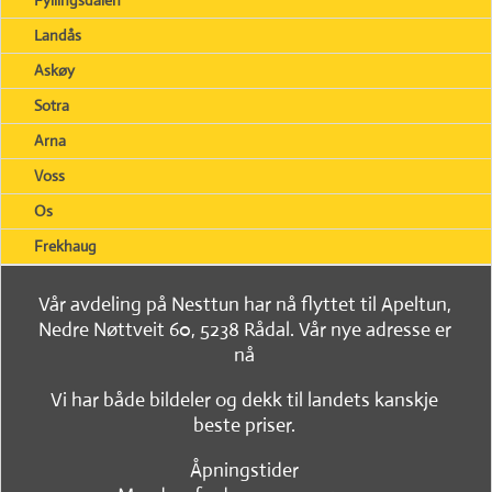
Landås
Askøy
Sotra
Arna
Voss
Os
Frekhaug
Vår avdeling på Nesttun har nå flyttet til Apeltun,
Nedre Nøttveit 60, 5238 Rådal. Vår nye adresse er
nå
Vi har både bildeler og dekk til landets kanskje
beste priser.
Åpningstider