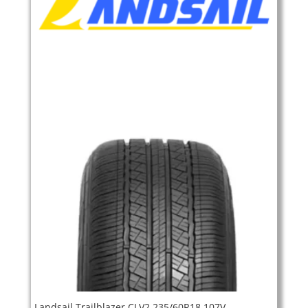
Landsail Trailblazer CLV2 235/60R18 107V