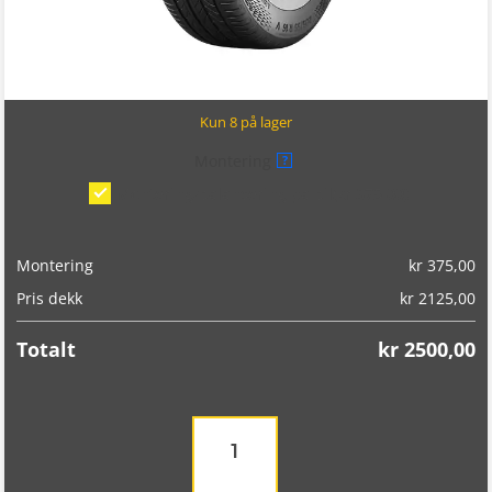
Kun 8 på lager
Montering
?
Montering/balansering på bil
(kr 375,00)
Montering
kr
375,00
Pris dekk
kr
2125,00
Totalt
kr
2500,00
Continental
UltraContact
235/60R18