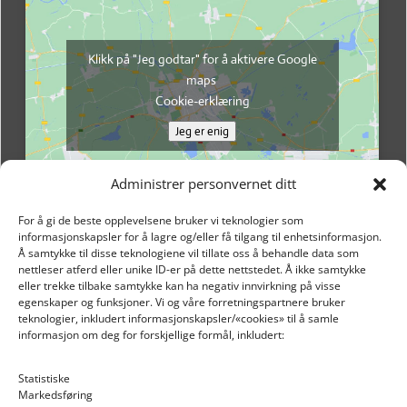
Klikk på "Jeg godtar" for å aktivere Google
maps
Cookie-erklæring
Jeg er enig
Administrer personvernet ditt
For å gi de beste opplevelsene bruker vi teknologier som
informasjonskapsler for å lagre og/eller få tilgang til enhetsinformasjon.
Å samtykke til disse teknologiene vil tillate oss å behandle data som
nettleser atferd eller unike ID-er på dette nettstedet. Å ikke samtykke
eller trekke tilbake samtykke kan ha negativ innvirkning på visse
egenskaper og funksjoner. Vi og våre forretningspartnere bruker
teknologier, inkludert informasjonskapsler/«cookies» til å samle
informasjon om deg for forskjellige formål, inkludert:
Email: post@dekkogdeler.nextlogixs.com
Statistiske
Markedsføring
Org. nr: 817188222