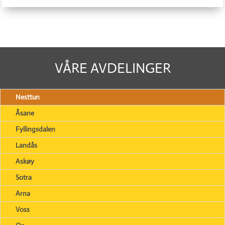
VÅRE AVDELINGER
Nesttun
Åsane
Fyllingsdalen
Landås
Askøy
Sotra
Arna
Voss