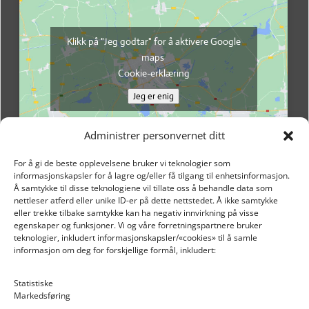
Klikk på "Jeg godtar" for å aktivere Google
maps
Cookie-erklæring
Jeg er enig
Administrer personvernet ditt
For å gi de beste opplevelsene bruker vi teknologier som
informasjonskapsler for å lagre og/eller få tilgang til enhetsinformasjon.
Å samtykke til disse teknologiene vil tillate oss å behandle data som
nettleser atferd eller unike ID-er på dette nettstedet. Å ikke samtykke
eller trekke tilbake samtykke kan ha negativ innvirkning på visse
egenskaper og funksjoner. Vi og våre forretningspartnere bruker
teknologier, inkludert informasjonskapsler/«cookies» til å samle
informasjon om deg for forskjellige formål, inkludert:
Email: post@dekkogdeler.nextlogixs.com
Statistiske
Markedsføring
Org. nr: 817188222