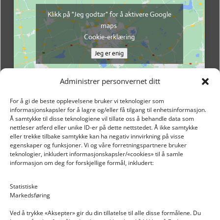
Klikk på "Jeg godtar" for å aktivere Google
maps
Cookie-erklæring
Jeg er enig
Administrer personvernet ditt
For å gi de beste opplevelsene bruker vi teknologier som
informasjonskapsler for å lagre og/eller få tilgang til enhetsinformasjon.
Å samtykke til disse teknologiene vil tillate oss å behandle data som
nettleser atferd eller unike ID-er på dette nettstedet. Å ikke samtykke
eller trekke tilbake samtykke kan ha negativ innvirkning på visse
egenskaper og funksjoner. Vi og våre forretningspartnere bruker
teknologier, inkludert informasjonskapsler/«cookies» til å samle
informasjon om deg for forskjellige formål, inkludert:
Email: post@dekkogdeler.nextlogixs.com
Statistiske
Markedsføring
Org. nr: 817188222
Ved å trykke «Aksepter» gir du din tillatelse til alle disse formålene. Du