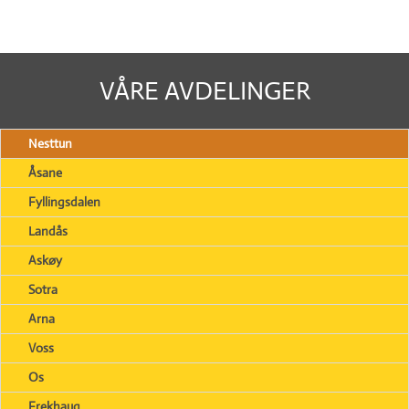
VÅRE AVDELINGER
Nesttun
Åsane
Fyllingsdalen
Landås
Askøy
Sotra
Arna
Voss
Os
Frekhaug