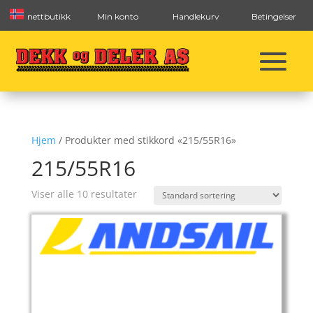
nettbutikk
Min konto
Handlekurv
Betingelser
Hjem
/ Produkter med stikkord «215/55R16»
215/55R16
Viser alle 10 resultater