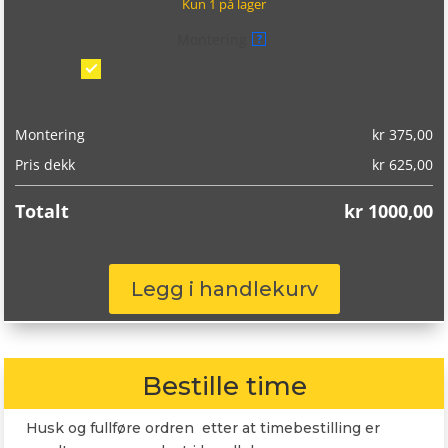
Kun 1 på lager
Montering
?
Montering/balansering på bil
(kr 375,00)
Montering
kr
375,00
Pris dekk
kr
625,00
Totalt
kr
1000,00
Sava
Legg i handlekurv
Intensa
HP2
XL
215/55R16
Bestille time
97Y
antall
Husk og fullføre ordren etter at timebestilling er