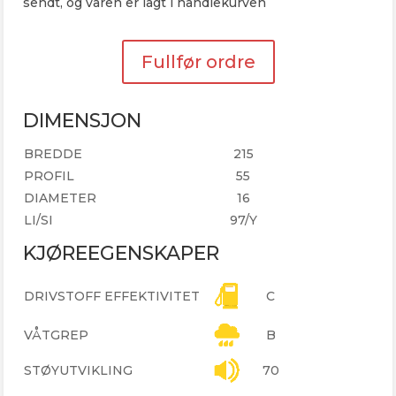
sendt, og varen er lagt i handlekurven
Fullfør ordre
DIMENSJON
BREDDE
215
PROFIL
55
DIAMETER
16
LI/SI
97/Y
KJØREEGENSKAPER
DRIVSTOFF EFFEKTIVITET
C
VÅTGREP
B
STØYUTVIKLING
70