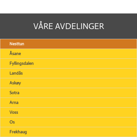
VÅRE AVDELINGER
Nesttun
Åsane
Fyllingsdalen
Landås
Askøy
Sotra
Arna
Voss
Os
Frekhaug