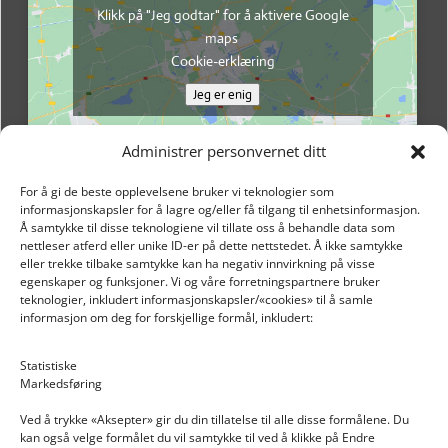
Klikk på "Jeg godtar" for å aktivere Google
maps
Cookie-erklæring
Jeg er enig
Administrer personvernet ditt
For å gi de beste opplevelsene bruker vi teknologier som
informasjonskapsler for å lagre og/eller få tilgang til enhetsinformasjon.
Å samtykke til disse teknologiene vil tillate oss å behandle data som
nettleser atferd eller unike ID-er på dette nettstedet. Å ikke samtykke
eller trekke tilbake samtykke kan ha negativ innvirkning på visse
egenskaper og funksjoner. Vi og våre forretningspartnere bruker
teknologier, inkludert informasjonskapsler/«cookies» til å samle
informasjon om deg for forskjellige formål, inkludert:
Email: post@dekkogdeler.nextlogixs.com
Statistiske
Markedsføring
Org. nr: 817188222
Ved å trykke «Aksepter» gir du din tillatelse til alle disse formålene. Du
kan også velge formålet du vil samtykke til ved å klikke på Endre