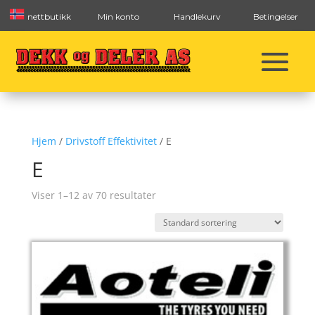
nettbutikk
Min konto
Handlekurv
Betingelser
Hjem
/
Drivstoff Effektivitet
/ E
E
Viser 1–12 av 70 resultater