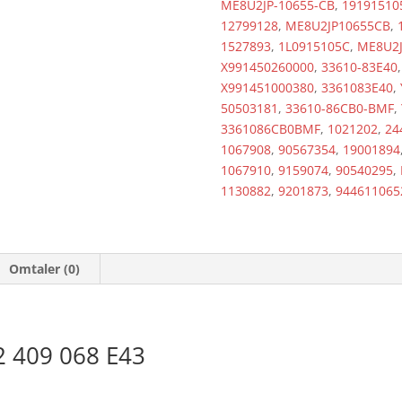
ME8U2JP-10655-CB
,
19191510
12799128
,
ME8U2JP10655CB
,
1527893
,
1L0915105C
,
ME8U2J
X991450260000
,
33610-83E40
X991451000380
,
3361083E40
,
50503181
,
33610-86CB0-BMF
,
3361086CB0BMF
,
1021202
,
24
1067908
,
90567354
,
19001894
1067910
,
9159074
,
90540295
,
1130882
,
9201873
,
944611065
Omtaler (0)
2 409 068 E43