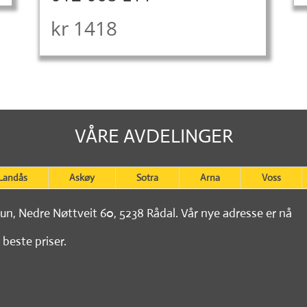
kr
1418
VÅRE AVDELINGER
Landås
Askøy
Sotra
Arna
Voss
tun, Nedre Nøttveit 60, 5238 Rådal. Vår nye adresse er nå
 beste priser.