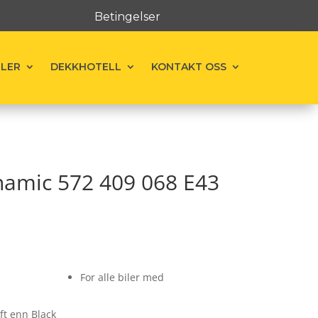
Betingelser
ELER
DEKKHOTELL
KONTAKT OSS
namic 572 409 068 E43
For alle biler med
ft enn Black