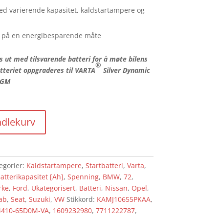
med varierende kapasitet, kaldstartampere og
t på en energibesparende måte
es ut med tilsvarende batteri for å møte bilens
®
tteriet oppgraderes til VARTA
Silver Dynamic
AGM
ndlekurv
egorier:
Kaldstartampere
,
Startbatteri
,
Varta
,
atterikapasitet [Ah]
,
Spenning
,
BMW
,
72
,
rke
,
Ford
,
Ukategorisert
,
Batteri
,
Nissan
,
Opel
,
ab
,
Seat
,
Suzuki
,
VW
Stikkord:
KAMJ10655PKAA
,
4410-65D0M-VA
,
1609232980
,
7711222787
,