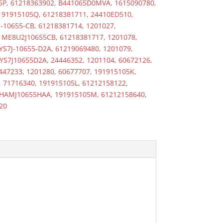
5P
,
61218363902
,
B441065D0MVA
,
1615090780
,
191915105Q
,
61218381711
,
24410ED510
,
-10655-CB
,
61218381714
,
1201027
,
,
ME8U2J10655CB
,
61218381717
,
1201078
,
YS7J-10655-D2A
,
61219069480
,
1201079
,
YS7J10655D2A
,
24446352
,
1201104
,
60672126
,
447233
,
1201280
,
60677707
,
191915105K
,
,
71716340
,
191915105L
,
61212158122
,
HAMJ10655HAA
,
191915105M
,
61212158640
,
20