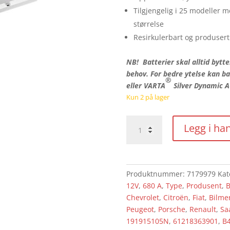
Tilgjengelig i 25 modeller 
størrelse
Resirkulerbart og produser
NB! Batterier skal alltid bytt
behov. For bedre ytelse kan ba
®
eller VARTA
Silver Dynamic 
Kun 2 på lager
Varta
Legg i ha
Blue
Dynamic
572
409
Produktnummer:
7179979
Kat
068
12V
,
680 A
,
Type
,
Produsent
,
B
E43
Chevrolet
,
Citroën
,
Fiat
,
Bilme
antall
Peugeot
,
Porsche
,
Renault
,
Sa
191915105N
,
61218363901
,
B