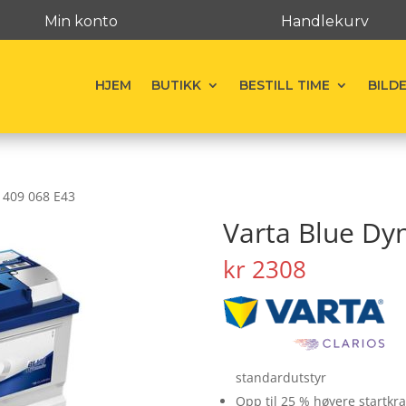
Min konto
Handlekurv
HJEM
BUTIKK
BESTILL TIME
BILD
 409 068 E43
Varta Blue Dy
kr
2308
standardutstyr
Opp til 25 % høyere startkra