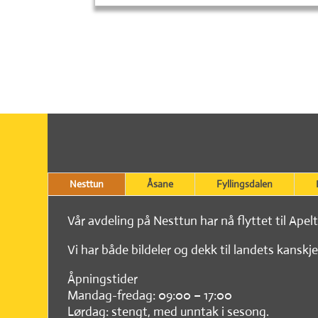
Nesttun
Åsane
Fyllingsdalen
Vår avdeling på Nesttun har nå flyttet til Apel
Vi har både bildeler og dekk til landets kanskje
Åpningstider
Mandag-fredag: 09:00 – 17:00
Lørdag: stengt, med unntak i sesong.