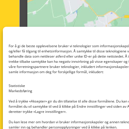
For å gi de beste opplevelsene bruker vi teknologier som informasjonskapsl
og/eller få tilgang til enhetsinformasjon. Å samtykke til disse teknologiene vil
behandle data som nettleser atferd eller unike ID-er på dette nettstedet. Å 
trekke tilbake samtykke kan ha negativ innvirkning på visse egenskaper og 
våre forretningspartnere bruker teknologier, inkludert informasjonskapsler/
samle informasjon om deg for forskjellige formål, inkludert:
Statistiske
Markedsføring
Ved å trykke «Aksepter» gir du din tillatelse til alle disse formålene. Du kan
formålet du vil samtykke til ved å klikke på Endre innstillinger ved siden av
Nedre Nøttveit 60, 5238 Rådal
deretter trykke «Lagre innstillinger».
Email: post@dekkogdeler.com
Du kan lese mer om hvordan vi bruker informasjonskapsler og annen teknol
samler inn og behandler personopplysninger ved å klikke på lenken.