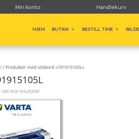
Min konto
Handlekurv
HJEM
BUTIKK
BESTILL TIME
BILD
m
/ Produkter med stikkord «191915105L»
91915105L
r det ene resultatet