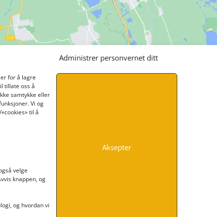
Administrer personvernet ditt
er for å lagre
 tillate oss å
ikke samtykke eller
funksjoner. Vi og
«cookies» til å
Aksepter
INFORMASJON
 også velge
 Avvis knappen, og
Kontakt oss
Endre time
Personvern
ogi, og hvordan vi