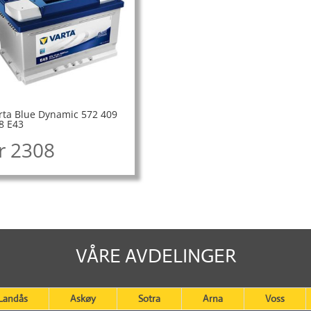
rta Blue Dynamic 572 409
8 E43
r
2308
VÅRE AVDELINGER
Landås
Askøy
Sotra
Arna
Voss