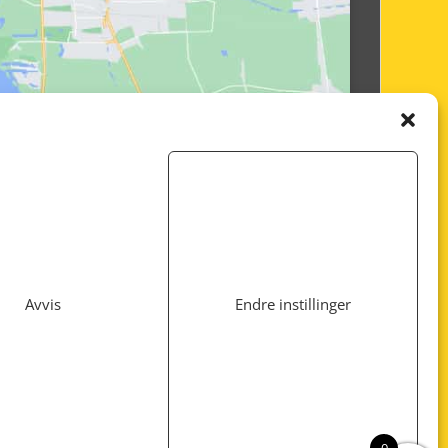
Avvis
Endre instillinger
Utviklet av
www.webshop1.no