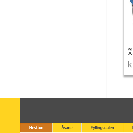
Va
06
k
Nesttun
Åsane
Fyllingsdalen