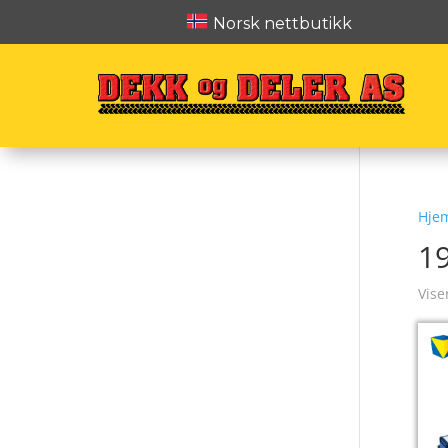
Norsk nettbutikk
Hje
1
Vise