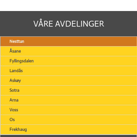
VÅRE AVDELINGER
Nesttun
Åsane
Fyllingsdalen
Landås
Askøy
Sotra
Arna
Voss
Os
Frekhaug