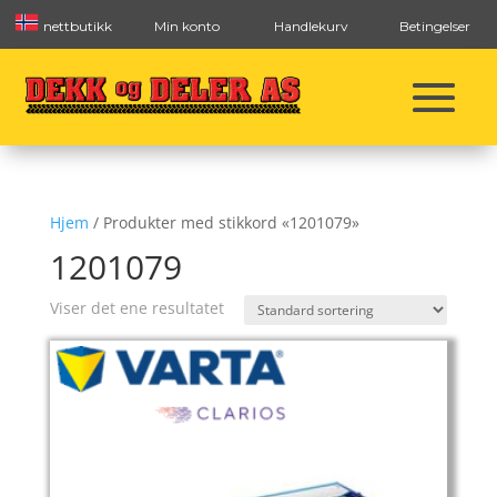
nettbutikk
Min konto
Handlekurv
Betingelser
Hjem
/ Produkter med stikkord «1201079»
1201079
Viser det ene resultatet