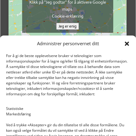
Klikk på "Jeg godtar" for å aktivere Google
maps
Cookie-erklæring
Jeg er enig
Administrer personvernet ditt
For å gi de beste opplevelsene bruker vi teknologier som
informasjonskapsler for å lagre og/eller få tilgang til enhetsinformasjon.
Å samtykke til disse teknologiene vil tillate oss å behandle data som
nettleser atferd eller unike ID-er på dette nettstedet. Å ikke samtykke
eller trekke tilbake samtykke kan ha negativ innvirkning på visse
egenskaper og funksjoner. Vi og våre forretningspartnere bruker
teknologier, inkludert informasjonskapsler/«cookies» til å samle
informasjon om deg for forskjellige formål, inkludert:
Email: post@dekkogdeler.nextlogixs.com
Statistiske
Markedsføring
Org. nr: 817188222
Ved å trykke «Aksepter» gir du din tillatelse til alle disse formålene. Du
kan også velge formålet du vil samtykke til ved å klikke på Endre
innstillinger ved siden av Avvis knappen, og deretter trykke «Lagre