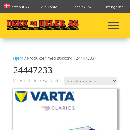
nettbutikk
Min konto
Handlekurv
Betingelser
Hjem
/ Produkter med stikkord «24447233»
24447233
Viser det ene resultatet