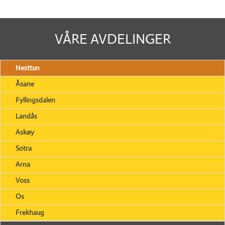
VÅRE AVDELINGER
Nesttun
Åsane
Fyllingsdalen
Landås
Askøy
Sotra
Arna
Voss
Os
Frekhaug