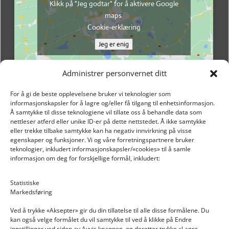
Klikk på "Jeg godtar" for å aktivere Google
maps
Cookie-erklæring
Jeg er enig
Administrer personvernet ditt
For å gi de beste opplevelsene bruker vi teknologier som
informasjonskapsler for å lagre og/eller få tilgang til enhetsinformasjon.
Å samtykke til disse teknologiene vil tillate oss å behandle data som
nettleser atferd eller unike ID-er på dette nettstedet. Å ikke samtykke
eller trekke tilbake samtykke kan ha negativ innvirkning på visse
egenskaper og funksjoner. Vi og våre forretningspartnere bruker
teknologier, inkludert informasjonskapsler/«cookies» til å samle
informasjon om deg for forskjellige formål, inkludert:
Email: post@dekkogdeler.nextlogixs.com
Statistiske
Markedsføring
Org. nr: 817188222
Ved å trykke «Aksepter» gir du din tillatelse til alle disse formålene. Du
kan også velge formålet du vil samtykke til ved å klikke på Endre
innstillinger ved siden av Avvis knappen, og deretter trykke «Lagre