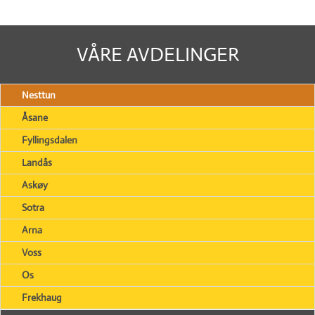
VÅRE AVDELINGER
Nesttun
Åsane
Fyllingsdalen
Landås
Askøy
Sotra
Arna
Voss
Os
Frekhaug