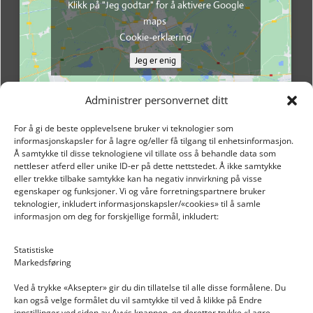
Klikk på "Jeg godtar" for å aktivere Google
maps
Cookie-erklæring
Jeg er enig
Administrer personvernet ditt
For å gi de beste opplevelsene bruker vi teknologier som
informasjonskapsler for å lagre og/eller få tilgang til enhetsinformasjon.
Å samtykke til disse teknologiene vil tillate oss å behandle data som
nettleser atferd eller unike ID-er på dette nettstedet. Å ikke samtykke
eller trekke tilbake samtykke kan ha negativ innvirkning på visse
egenskaper og funksjoner. Vi og våre forretningspartnere bruker
teknologier, inkludert informasjonskapsler/«cookies» til å samle
informasjon om deg for forskjellige formål, inkludert:
Email: post@dekkogdeler.nextlogixs.com
Statistiske
Markedsføring
Org. nr: 817188222
Ved å trykke «Aksepter» gir du din tillatelse til alle disse formålene. Du
kan også velge formålet du vil samtykke til ved å klikke på Endre
innstillinger ved siden av Avvis knappen, og deretter trykke «Lagre