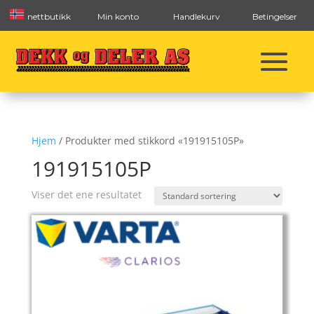
nettbutikk
Min konto
Handlekurv
Betingelser
Hjem
/ Produkter med stikkord «191915105P»
191915105P
Viser det ene resultatet