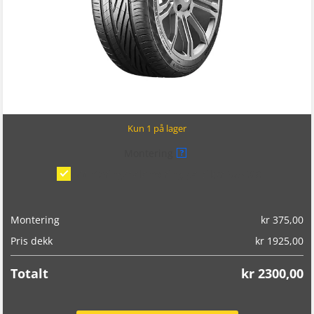
Kun 1 på lager
Montering
?
Montering/balansering på bil
(kr 375,00)
Montering
kr
375,00
Pris dekk
kr
1925,00
Totalt
kr
2300,00