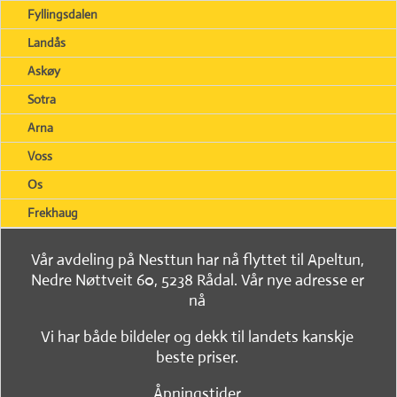
Fyllingsdalen
Landås
Askøy
Sotra
Arna
Voss
Os
Frekhaug
Vår avdeling på Nesttun har nå flyttet til Apeltun,
Nedre Nøttveit 60, 5238 Rådal. Vår nye adresse er
nå
Vi har både bildeler og dekk til landets kanskje
beste priser.
Åpningstider