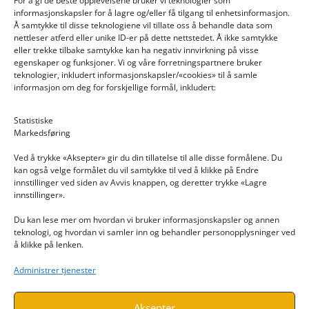
For å gi de beste opplevelsene bruker vi teknologier som
informasjonskapsler for å lagre og/eller få tilgang til enhetsinformasjon.
Å samtykke til disse teknologiene vil tillate oss å behandle data som
nettleser atferd eller unike ID-er på dette nettstedet. Å ikke samtykke
eller trekke tilbake samtykke kan ha negativ innvirkning på visse
egenskaper og funksjoner. Vi og våre forretningspartnere bruker
teknologier, inkludert informasjonskapsler/«cookies» til å samle
informasjon om deg for forskjellige formål, inkludert:
Email: post@dekkogdeler.nextlogixs.com
Statistiske
Markedsføring
Org. nr: 817188222
Ved å trykke «Aksepter» gir du din tillatelse til alle disse formålene. Du
kan også velge formålet du vil samtykke til ved å klikke på Endre
innstillinger ved siden av Avvis knappen, og deretter trykke «Lagre
innstillinger».
Du kan lese mer om hvordan vi bruker informasjonskapsler og annen
INFORMASJON
teknologi, og hvordan vi samler inn og behandler personopplysninger ved
å klikke på lenken.
Kontakt oss
Administrer tjenester
Endre time
Personvern
Aksepter