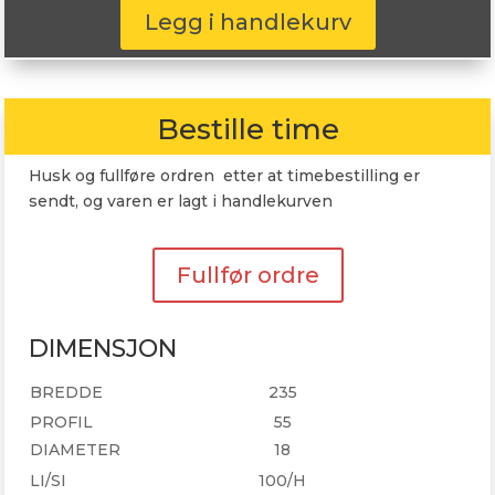
Uniroyal
Legg i handlekurv
RainSport
5
235/55R18
100H
Bestille time
antall
Husk og fullføre ordren etter at timebestilling er
sendt, og varen er lagt i handlekurven
Fullfør ordre
DIMENSJON
BREDDE
235
PROFIL
55
DIAMETER
18
LI/SI
100/H